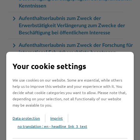
Kenntnissen
Aufenthaltserlaubnis zum Zweck der
Erwerbstätigkeit Verlängerung zum Zwecke der
Beschäftigung bei öffentlichem Interesse
Aufenthaltserlaubnis zum Zweck der Forschung für
international Schutzberechtigte beantragen
Your cookie settings
Aufenthaltserlaubnis zum Zweck der Forschung
beantragen
We use cookies on our website. Some are essential, while others
Aufenthaltserlaubnis zum Zweck der selbständigen
help us to improve this website and your experience with it. You
Tätigkeit beantragen
decide what cookie categories you want to allow. Please note that,
depending on your selection, not all functionaliy of our website
Aufenthaltserlaubnis zum Zweck der
may be avaiable to you.
Studienbewerbung beantragen
Data protection
Imprint
Aufenthaltserlaubnis zum Zwecke der schulischen
no translation : en - headline_link_3_text
Berufsausbildung beantragen