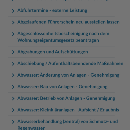
Woche der Seelischen Gesundheit
Zahlen, Daten, Fakten
Abfuhrtermine - externe Leistung
#MeinStormarn
Abgelaufenen Führerschein neu ausstellen lassen
Karrieretag
Abgeschlossenheitsbescheinigung nach dem
Wohnungseigentumsgesetz beantragen
Abgrabungen und Aufschüttungen
Abschiebung / Aufenthaltsbeendende Maßnahmen
Abwasser: Änderung von Anlagen - Genehmigung
Abwasser: Bau von Anlagen - Genehmigung
Abwasser: Betrieb von Anlagen - Genehmigung
Abwasser: Kleinkläranlagen - Aufsicht / Erlaubnis
Abwasserbehandlung (zentral) von Schmutz- und
Regenwasser