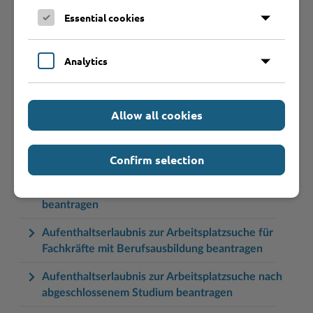
Aufenthaltserlaubnis zum Zwecke des Studiums
Essential cookies
beantragen
Aufenthaltserlaubnis zur Anerkennung der
Analytics
Berufsqualifikation während einer Beschäftigung
beantragen
Aufenthaltserlaubnis zur Ablegung einer Prüfung
Allow all cookies
zur Anerkennung einer ausländischen
Berufsqualifikation beantragen
Confirm selection
Aufenthaltserlaubnis zur Arbeitsplatzsuche für
Fachkräfte mit akademischer Ausbildung
beantragen
Aufenthaltserlaubnis zur Arbeitsplatzsuche für
Fachkräfte mit Berufsausbildung beantragen
Aufenthaltserlaubnis zur Arbeitsplatzsuche nach
abgeschlossenem Studium beantragen