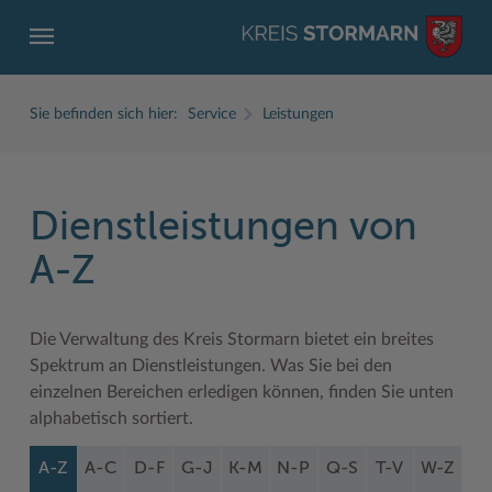
Sie befinden sich hier:
Service
Leistungen
Dienstleistungen von
ZURÜCK
ZURÜCK
ZURÜCK
ZURÜCK
ZURÜCK
ZURÜCK
A-Z
Service
Aktuelles
Der Kreis
Karriere
Wirtschaft
Freizeit und Kultur
Die Verwaltung des Kreis Stormarn bietet ein breites
Ämter, Einrichtungen
Amtliche Bekanntmachungen
Fachbereiche
Ausbildung beim Kreis Stormarn
Beruf und Familie im Hansebelt
BahnRadWege
Spektrum an Dienstleistungen. Was Sie bei den
Bürgerportal Stormarn ↗
Ausschreibungen
Interessantes in und aus Stormarn
Der Kreis als Arbeitgeber
Branchenverzeichnis
Frei- und Hallenbäder
einzelnen Bereichen erledigen können, finden Sie unten
alphabetisch sortiert.
Führerscheine
Baustellen in Stormarn
Kreis Stormarn Porträt
Ihre Bewerbung
EG-Dienstleistungsrichtlinie (EG-DLRL)
Herrenhäuser
A-Z
A-C
D-F
G-J
K-M
N-P
Q-S
T-V
W-Z
Formulare & Dokumente
Bildungskommune
Kreiskarte
Initiativbewerbungen Verwaltung
Handwerk für nachhaltiges Wirtschaften
Kultur