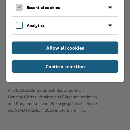
Woldenhorn-Schule eine Außenstelle in Betrieb.
Essential cookies
Die Außenstelle für die in Ahrensburg ansässige
Schule mit dem …
Analytics
22.05.2026
Allow all cookies
Pressegespräch Stadtradeln 2026
mit Landrat Dr. Henning Görtz
und Bürgermeisterinnen und
Confirm selection
Bürgermeistern der
teilnehmenden Kommunen
Am 18.05.2026 trafen sich der Landrat Dr.
Henning Görtz und zahlreiche Bürgermeisterinnen
und Bürgermeister zum Pressegespräch aus Anlass
des STADTRADELN 2026 in Stormarn im …