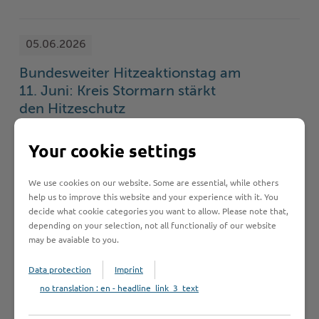
05.06.2026
Bundesweiter Hitzeaktionstag am
11. Juni: Kreis Stormarn stärkt
den Hitzeschutz
Anlässlich des bundesweiten Hitzeaktionstags am
Your cookie settings
11. Juni 2026 ruft der Kreis Stormarn dazu auf,
die gesundheitlichen Risiken von Hitze ernst zu
We use cookies on our website. Some are essential, while others
nehmen und aufeinander zu achten. …
help us to improve this website and your experience with it. You
decide what cookie categories you want to allow. Please note that,
depending on your selection, not all functionaliy of our website
may be avaiable to you.
05.06.2026
Kreis schafft Außenstelle für die
Data protection
Imprint
Woldenhorn-Schule
no translation : en - headline_link_3_text
Der Kreis Stormarn nimmt für sein Förderzentrum