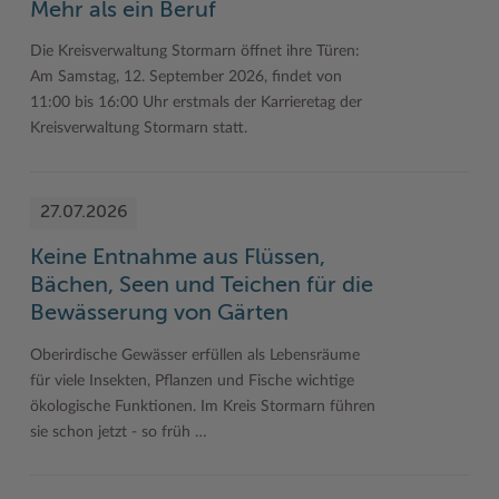
Mehr als ein Beruf
Woche der Seelischen Gesundheit
Zahlen, Daten, Fakten
Die Kreisverwaltung Stormarn öffnet ihre Türen:
Am Samstag, 12. September 2026, findet von
#MeinStormarn
11:00 bis 16:00 Uhr erstmals der Karrieretag der
Karrieretag
Kreisverwaltung Stormarn statt.
27.07.2026
Keine Entnahme aus Flüssen,
Bächen, Seen und Teichen für die
Bewässerung von Gärten
Oberirdische Gewässer erfüllen als Lebensräume
für viele Insekten, Pflanzen und Fische wichtige
ökologische Funktionen. Im Kreis Stormarn führen
sie schon jetzt - so früh …