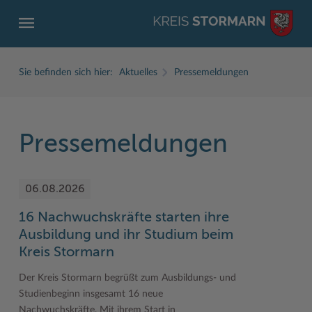
Sie befinden sich hier:
Aktuelles
Pressemeldungen
Pressemeldungen
ZURÜCK
ZURÜCK
ZURÜCK
ZURÜCK
ZURÜCK
ZURÜCK
06.08.2026
Service
Aktuelles
Der Kreis
Karriere
Wirtschaft
Freizeit und Kultur
16 Nachwuchskräfte starten ihre
Ämter, Einrichtungen
Amtliche Bekanntmachungen
Fachbereiche
Ausbildung beim Kreis Stormarn
Beruf und Familie im Hansebelt
BahnRadWege
Ausbildung und ihr Studium beim
Bürgerportal Stormarn ↗
Ausschreibungen
Interessantes in und aus Stormarn
Der Kreis als Arbeitgeber
Branchenverzeichnis
Frei- und Hallenbäder
Kreis Stormarn
Führerscheine
Baustellen in Stormarn
Kreis Stormarn Porträt
Ihre Bewerbung
EG-Dienstleistungsrichtlinie (EG-DLRL)
Herrenhäuser
Der Kreis Stormarn begrüßt zum Ausbildungs- und
Studienbeginn insgesamt 16 neue
Formulare & Dokumente
Bildungskommune
Kreiskarte
Initiativbewerbungen Verwaltung
Handwerk für nachhaltiges Wirtschaften
Kultur
Nachwuchskräfte. Mit ihrem Start in