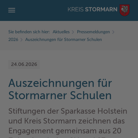
Sie befinden sich hier:
Aktuelles
Pressemeldungen
2026
Auszeichnungen für Stormarner Schulen
24.06.2026
ZURÜCK
ZURÜCK
ZURÜCK
ZURÜCK
ZURÜCK
ZURÜCK
Auszeichnungen für
Service
Aktuelles
Der Kreis
Karriere
Wirtschaft
Freizeit und Kultur
Stormarner Schulen
Ämter, Einrichtungen
Amtliche Bekanntmachungen
Fachbereiche
Ausbildung beim Kreis Stormarn
Beruf und Familie im Hansebelt
BahnRadWege
Bürgerportal Stormarn ↗
Ausschreibungen
Interessantes in und aus Stormarn
Der Kreis als Arbeitgeber
Branchenverzeichnis
Frei- und Hallenbäder
Stiftungen der Sparkasse Holstein
und Kreis Stormarn zeichnen das
Führerscheine
Baustellen in Stormarn
Kreis Stormarn Porträt
Ihre Bewerbung
EG-Dienstleistungsrichtlinie (EG-DLRL)
Herrenhäuser
Engagement gemeinsam aus 20
Formulare & Dokumente
Bildungskommune
Kreiskarte
Initiativbewerbungen Verwaltung
Handwerk für nachhaltiges Wirtschaften
Kultur