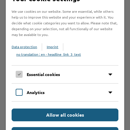
Schulgemeinschaften, sondern auch unsere Region.“
We use cookies on our website. Some are essential, while others
help us to improve this website and your experience with it. You
decide what cookie categories you want to allow. Please note that,
depending on your selection, not all functionaliy of our website
may be avaiable to you.
Data protection
Imprint
no translation : en - headline_link_3_text
Essential cookies
Analytics
Ausgezeichnete Kultur&Schule -Projekte Kreis Stormarn
2026
Allow all cookies
Weitere Informationen zur Initiative Zukunftsschule.SH
finden Sie unter:
Zukunftsschule - IQSH Fachportal
und