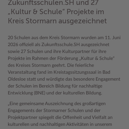
Zukunftsschulen.SH und 27
Geodatenportale (Kreiskarte)
Fotoarchiv
Kreispräsident
Offene Stellen
Klimaschutz beim Kreis Stormarn
Kulturelle Einrichtungen
„Kultur & Schule“ Projekte im
Kfz-Zulassung
Hitzeschutz
Kreistag und Ausschüsse
Praktika und FSJ
Projekt e-Gewerbe
Museen
Kreis Stormarn ausgezeichnet
Kontakt / Öffnungszeiten
Klimaanpassungskonzept
Kreistag Sitzungskalender
Weiterbildung beim Kreis Stormarn
Stormarner Bündnis für bezahlbares Wohnen
Naturschutzgebiete
20 Schulen aus dem Kreis Stormarn wurden am 11. Juni
Lebenslagen
Kreistag Sitzungskalender
Kreisverwaltung
Wen wir suchen
Wirtschafts- und Aufbaugesellschaft Stormarn
Radwandern
2026 offiziell als Zukunftsschule.SH ausgezeichnet
Leistungen
Lokales Wetter
Landrat
Zahlen, Daten, Fakten
Storchenhorste
sowie 27 Schulen und ihre Kulturpartner für ihre
Projekte im Rahmen der Förderung „Kultur & Schule“
Lexikon
Newsletter
Sonderbereiche
Lieblingsplätze in der Metropolregion
des Kreises Stormarn geehrt. Die feierliche
Veranstaltung fand im Kreistagssitzungssaal in Bad
Publikationen
Pressemeldungen
Stabsbereiche
Termine und Veranstaltungen
Oldesloe statt und würdigte das besondere Engagement
Wo Sie uns finden
Social Media
Städte und Gemeinden
Tourismus
der Schulen im Bereich Bildung für nachhaltige
Entwicklung (BNE) und der kulturellen Bildung.
Wunsch-Kennzeichen ↗
Stellenangebote
Wahlen im Kreis
Umlandscout Hamburg
„Eine gemeinsame Auszeichnung des großartigen
Zuständigkeitsfinder SH ↗
Stormarninfo
Wappen und Geschichte
Vereine und Gruppen
Engagements der Stormarner Schulen und der
Termine
Wappenrolle
Wälder und Moore
Projektpartner spiegelt die Offenheit und Vielfalt an
kulturellen und nachhaltigen Aktivitäten in unserem
Ukrainehilfe
Was ist ein Kreis?