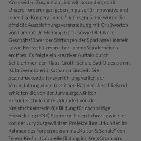
Kreis wider. Zusammen sind wir besonders stark.
Unsere Förderungen geben Impulse für innovative und
Woche der Seelischen Gesundheit
Zahlen, Daten, Fakten
lebendige Kooperationen.“ In diesem Sinne wurde die
#MeinStormarn
offizielle Auszeichnungsveranstaltung mit Grußworten
von Landrat Dr. Henning Görtz sowie Olaf Nelle,
Karrieretag
Geschäftsführer der Stiftungen der Sparkasse Holstein
sowie Kreisschülersprecher Tammo Vonderheiden
eröffnet. Es folgte ein kreativer Auftakt durch
Schülerinnen der Klaus-Groth-Schule Bad Oldesloe mit
Kulturvermittlerin Katharina Gutzeit. Die
beeindruckende Tanzvorführung verlieh der
Veranstaltung einen festlichen Rahmen. Anschließend
erhielten die von der Jury ausgewählten
Zukunftsschulen ihre Urkunden von der
Kreisfachberaterin für Bildung für nachhaltige
Entwicklung (BNE) Stormarn, Helen Fehrer sowie die
von der Jury ausgewählten Projekte ihre Urkunden im
Rahmen des Förderprogramms „Kultur & Schule“ von
Teresa Krohn, Kulturelle Bildung im Kreis Stormarn.