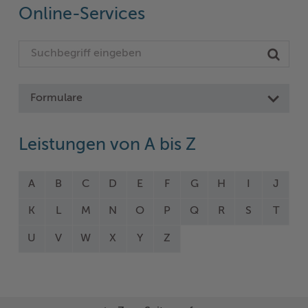
Online-Services
Formulare
Leistungen von A bis Z
A
B
C
D
E
F
G
H
I
J
K
L
M
N
O
P
Q
R
S
T
U
V
W
X
Y
Z