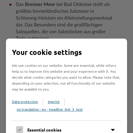
Das
Brenner Moor
bei Bad Oldesloe stellt als
größtes binnenländisches Salzmoor in
Schleswig-Holstein ein Alleinstellungsmerkmal
dar. Das Besondere sind die großflächigen
Salzquellen, die von Salzstöcken aus großer
Tiefe aufsteigen.
Diese bilden heute einen Lebensraum für
Your cookie settings
Salzpflanzen und eine spezifische Tierwelt.
Besonders reizvoll ist die Begrenzung durch die
We use cookies on our website. Some are essential, while others
Trave und ein kleines Waldgebiet im Moor. Bis
help us to improve this website and your experience with it. You
auf wenige Ausnahmen gibt es keine Führungen.
decide what cookie categories you want to allow. Please note that,
Auf dem sechs Kilometer langem Rundweg
depending on your selection, not all functionaliy of our website
(Holzbohlen) durch das Moor sind seltene Vogel-
may be avaiable to you.
und Pflanzenarten zu entdecken. Die Tour hat
zehn Erlebnisstationen, die auch auf einem Flyer
Data protection
Imprint
abgebildet sind.
no translation : en - headline_link_3_text
Das
Stellmoor–Ahrensburger Tunneltal
weist
eine besondere Geologie und eine
Essential cookies
archäologische Bedeutung auf. Charakteristisch