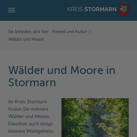
Sie befinden sich hier:
Freizeit und Kultur
Wälder und Moore
Wälder und Moore in
ZURÜCK
ZURÜCK
ZURÜCK
ZURÜCK
ZURÜCK
ZURÜCK
Stormarn
Service
Aktuelles
Der Kreis
Karriere
Wirtschaft
Freizeit und Kultur
Ämter, Einrichtungen
Amtliche Bekanntmachungen
Fachbereiche
Ausbildung beim Kreis Stormarn
Beruf und Familie im Hansebelt
BahnRadWege
Im Kreis Stormarn
Bürgerportal Stormarn ↗
Ausschreibungen
Interessantes in und aus Stormarn
Der Kreis als Arbeitgeber
Branchenverzeichnis
Frei- und Hallenbäder
finden Sie mehrere
Wälder
und
Moore
.
Führerscheine
Baustellen in Stormarn
Kreis Stormarn Porträt
Ihre Bewerbung
EG-Dienstleistungsrichtlinie (EG-DLRL)
Herrenhäuser
Daneben auch einige
kleinere Waldgebiete.
Formulare & Dokumente
Bildungskommune
Kreiskarte
Initiativbewerbungen Verwaltung
Handwerk für nachhaltiges Wirtschaften
Kultur