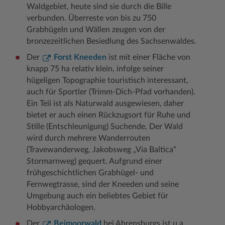
Waldgebiet, heute sind sie durch die Bille
verbunden. Überreste von bis zu 750
Grabhügeln und Wällen zeugen von der
bronzezeitlichen Besiedlung des Sachsenwaldes.
Der
Forst Kneeden
ist mit einer Fläche von
knapp 75 ha relativ klein, infolge seiner
hügeligen Topographie touristisch interessant,
auch für Sportler (Trimm-Dich-Pfad vorhanden).
Ein Teil ist als Naturwald ausgewiesen, daher
bietet er auch einen Rückzugsort für Ruhe und
Stille (Entschleunigung) Suchende. Der Wald
wird durch mehrere Wanderrouten
(Travewanderweg, Jakobsweg „Via Baltica“
Stormarnweg) gequert. Aufgrund einer
frühgeschichtlichen Grabhügel- und
Fernwegtrasse, sind der Kneeden und seine
Umgebung auch ein beliebtes Gebiet für
Hobbyarchäologen.
Der
Beimoorwald
bei Ahrensburgs ist u.a.