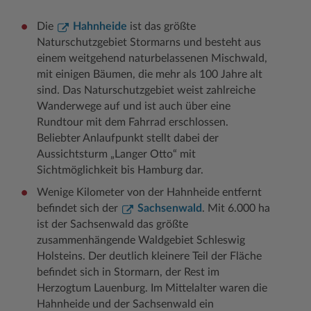
Woche der Seelischen Gesundheit
Zahlen, Daten, Fakten
Die
Hahnheide
ist das größte
Naturschutzgebiet Stormarns und besteht aus
#MeinStormarn
einem weitgehend naturbelassenen Mischwald,
mit einigen Bäumen, die mehr als 100 Jahre alt
Karrieretag
sind. Das Naturschutzgebiet weist zahlreiche
Wanderwege auf und ist auch über eine
Rundtour mit dem Fahrrad erschlossen.
Beliebter Anlaufpunkt stellt dabei der
Aussichtsturm „Langer Otto“ mit
Sichtmöglichkeit bis Hamburg dar.
Wenige Kilometer von der Hahnheide entfernt
befindet sich der
Sachsenwald
. Mit 6.000 ha
ist der Sachsenwald das größte
zusammenhängende Waldgebiet Schleswig
Holsteins. Der deutlich kleinere Teil der Fläche
befindet sich in Stormarn, der Rest im
Herzogtum Lauenburg. Im Mittelalter waren die
Hahnheide und der Sachsenwald ein