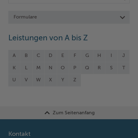
Formulare
Leistungen von A bis Z
A
B
C
D
E
F
G
H
I
J
K
L
M
N
O
P
Q
R
S
T
U
V
W
X
Y
Z
Zum Seitenanfang
Kontakt