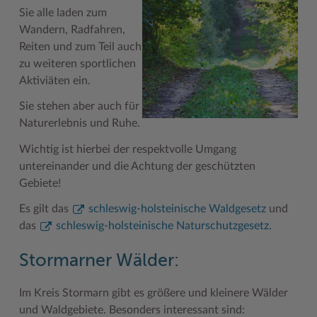
Sie alle laden zum
Geodatenportale (Kreiskarte)
Fotoarchiv
Kreispräsident
Offene Stellen
Klimaschutz beim Kreis Stormarn
Kulturelle Einrichtungen
Wandern, Radfahren,
Kfz-Zulassung
Hitzeschutz
Kreistag und Ausschüsse
Praktika und FSJ
Projekt e-Gewerbe
Museen
Reiten und zum Teil auch
zu weiteren sportlichen
Kontakt / Öffnungszeiten
Klimaanpassungskonzept
Kreistag Sitzungskalender
Weiterbildung beim Kreis Stormarn
Stormarner Bündnis für bezahlbares Wohnen
Naturschutzgebiete
Aktiviäten ein.
Lebenslagen
Kreistag Sitzungskalender
Kreisverwaltung
Wen wir suchen
Wirtschafts- und Aufbaugesellschaft Stormarn
Radwandern
Sie stehen aber auch für
Naturerlebnis und Ruhe.
Leistungen
Lokales Wetter
Landrat
Zahlen, Daten, Fakten
Storchenhorste
Wichtig ist hierbei der respektvolle Umgang
Lexikon
Newsletter
Sonderbereiche
Lieblingsplätze in der Metropolregion
untereinander und die Achtung der geschützten
Publikationen
Pressemeldungen
Stabsbereiche
Termine und Veranstaltungen
Gebiete!
Wo Sie uns finden
Social Media
Städte und Gemeinden
Tourismus
Es gilt das
schleswig-holsteinische Waldgesetz
und
das
schleswig-holsteinische Naturschutzgesetz
.
Wunsch-Kennzeichen ↗
Stellenangebote
Wahlen im Kreis
Umlandscout Hamburg
Stormarner Wälder:
Zuständigkeitsfinder SH ↗
Stormarninfo
Wappen und Geschichte
Vereine und Gruppen
Termine
Wappenrolle
Wälder und Moore
Im Kreis Stormarn gibt es größere und kleinere Wälder
und Waldgebiete. Besonders interessant sind:
Ukrainehilfe
Was ist ein Kreis?