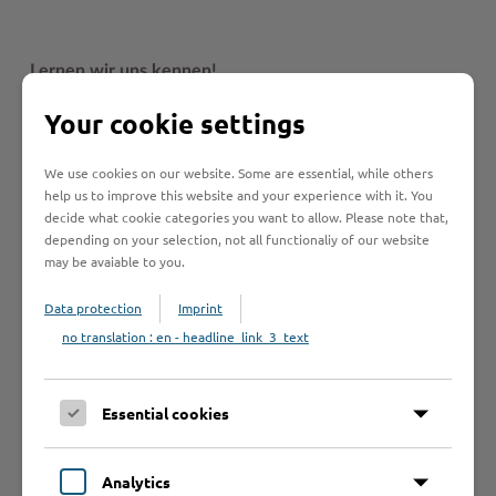
Lernen wir uns kennen!
Wenn du mehr über die Ausbildungsmöglichkeiten beim
Your cookie settings
Kreis Stormarn wissen möchtest, frag uns doch einfach
persönlich. Wir stellen unsere Ausbildungsberufe auf
We use cookies on our website. Some are essential, while others
unterschiedlichen Veranstaltungen vor:
help us to improve this website and your experience with it. You
decide what cookie categories you want to allow. Please note that,
- Termine folgen -
depending on your selection, not all functionaliy of our website
may be avaiable to you.
Der öffentliche Dienst
Data protection
Imprint
no translation : en - headline_link_3_text
BIZ Bad Oldesloe
Berliner Ring 8-10
23843 Bad Oldesloe
Essential cookies
Jobmesse Gymnasium Trittau
Analytics