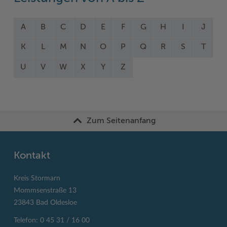
A
B
C
D
E
F
G
H
I
J
K
L
M
N
O
P
Q
R
S
T
U
V
W
X
Y
Z
Zum Seitenanfang
Kontakt
Kreis Stormarn
Mommsenstraße 13
23843 Bad Oldesloe
Telefon: 0 45 31 / 16 00