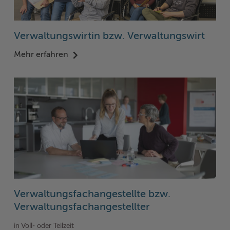
Woche der Seelischen Gesundheit
Zahlen, Daten, Fakten
Verwaltungswirtin bzw. Verwaltungswirt
#MeinStormarn
Mehr erfahren
Karrieretag
Verwaltungsfachangestellte bzw.
Verwaltungsfachangestellter
in Voll- oder Teilzeit