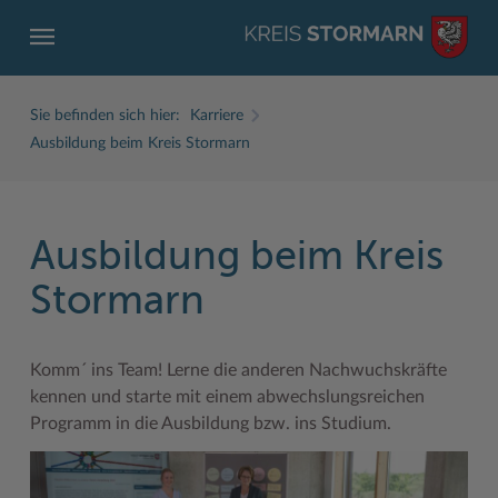
Sie befinden sich hier:
Karriere
Ausbildung beim Kreis Stormarn
Ausbildung beim Kreis
ZURÜCK
ZURÜCK
ZURÜCK
ZURÜCK
ZURÜCK
ZURÜCK
Stormarn
Service
Aktuelles
Der Kreis
Karriere
Wirtschaft
Freizeit und Kultur
Ämter, Einrichtungen
Amtliche Bekanntmachungen
Fachbereiche
Ausbildung beim Kreis Stormarn
Beruf und Familie im Hansebelt
BahnRadWege
Komm´ ins Team! Lerne die anderen Nachwuchskräfte
Bürgerportal Stormarn ↗
Ausschreibungen
Interessantes in und aus Stormarn
Der Kreis als Arbeitgeber
Branchenverzeichnis
Frei- und Hallenbäder
kennen und starte mit einem abwechslungsreichen
Programm in die Ausbildung bzw. ins Studium.
Führerscheine
Baustellen in Stormarn
Kreis Stormarn Porträt
Ihre Bewerbung
EG-Dienstleistungsrichtlinie (EG-DLRL)
Herrenhäuser
Formulare & Dokumente
Bildungskommune
Kreiskarte
Initiativbewerbungen Verwaltung
Handwerk für nachhaltiges Wirtschaften
Kultur