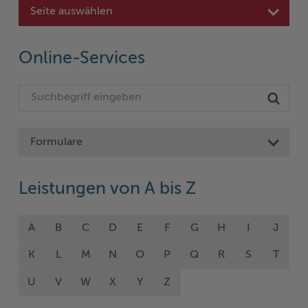
Seite auswählen
Online-Services
Formulare
Leistungen von A bis Z
A
B
C
D
E
F
G
H
I
J
K
L
M
N
O
P
Q
R
S
T
U
V
W
X
Y
Z