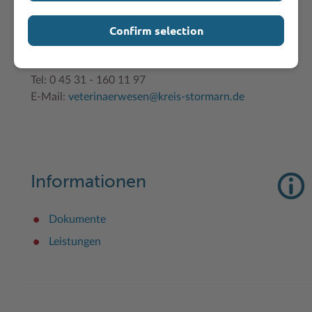
Fachdienstleitung:
Confirm selection
Herr Brinker
Gebäude M
,
Tel: 0 45 31 - 160 11 97
E-Mail:
veterinaerwesen@kreis-stormarn.de
Informationen
Dokumente
Leistungen