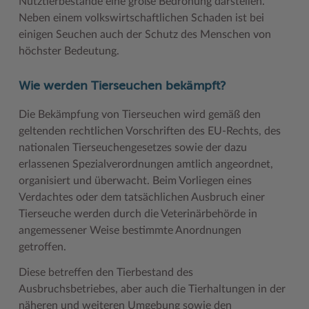
Nutztierbestände eine große Bedrohung darstellen.
Geodatenportale (Kreiskarte)
Fotoarchiv
Kreispräsident
Offene Stellen
Klimaschutz beim Kreis Stormarn
Kulturelle Einrichtungen
Neben einem volkswirtschaftlichen Schaden ist bei
einigen Seuchen auch der Schutz des Menschen von
Kfz-Zulassung
Hitzeschutz
Kreistag und Ausschüsse
Praktika und FSJ
Projekt e-Gewerbe
Museen
höchster Bedeutung.
Kontakt / Öffnungszeiten
Klimaanpassungskonzept
Kreistag Sitzungskalender
Weiterbildung beim Kreis Stormarn
Stormarner Bündnis für bezahlbares Wohnen
Naturschutzgebiete
Wie werden Tierseuchen bekämpft?
Lebenslagen
Kreistag Sitzungskalender
Kreisverwaltung
Wen wir suchen
Wirtschafts- und Aufbaugesellschaft Stormarn
Radwandern
Die Bekämpfung von Tierseuchen wird gemäß den
Leistungen
Lokales Wetter
Landrat
Zahlen, Daten, Fakten
Storchenhorste
geltenden rechtlichen Vorschriften des EU-Rechts, des
Lexikon
Newsletter
Sonderbereiche
Lieblingsplätze in der Metropolregion
nationalen Tierseuchengesetzes sowie der dazu
erlassenen Spezialverordnungen amtlich angeordnet,
Publikationen
Pressemeldungen
Stabsbereiche
Termine und Veranstaltungen
organisiert und überwacht. Beim Vorliegen eines
Verdachtes oder dem tatsächlichen Ausbruch einer
Wo Sie uns finden
Social Media
Städte und Gemeinden
Tourismus
Tierseuche werden durch die Veterinärbehörde in
Wunsch-Kennzeichen ↗
Stellenangebote
Wahlen im Kreis
Umlandscout Hamburg
angemessener Weise bestimmte Anordnungen
getroffen.
Zuständigkeitsfinder SH ↗
Stormarninfo
Wappen und Geschichte
Vereine und Gruppen
Diese betreffen den Tierbestand des
Termine
Wappenrolle
Wälder und Moore
Ausbruchsbetriebes, aber auch die Tierhaltungen in der
näheren und weiteren Umgebung sowie den
Ukrainehilfe
Was ist ein Kreis?