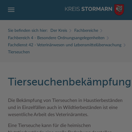
Sie befinden sich hier:
Der Kreis
Fachbereiche
Fachbereich 4 - Besondere Ordnungsangelegenheiten
Fachdienst 42 - Veterinärwesen und Lebensmittelüberwachung
Tierseuchen
ZURÜCK
ZURÜCK
ZURÜCK
ZURÜCK
ZURÜCK
ZURÜCK
Tierseuchenbekämpfung
Service
Aktuelles
Der Kreis
Karriere
Wirtschaft
Freizeit und Kultur
Ämter, Einrichtungen
Amtliche Bekanntmachungen
Fachbereiche
Ausbildung beim Kreis Stormarn
Beruf und Familie im Hansebelt
BahnRadWege
Die Bekämpfung von Tierseuchen in Haustierbeständen
Bürgerportal Stormarn ↗
Ausschreibungen
Interessantes in und aus Stormarn
Der Kreis als Arbeitgeber
Branchenverzeichnis
Frei- und Hallenbäder
und in Einzelfällen auch in Wildtierbeständen ist eine
wesentliche Arbeit des Veterinäramtes.
Führerscheine
Baustellen in Stormarn
Kreis Stormarn Porträt
Ihre Bewerbung
EG-Dienstleistungsrichtlinie (EG-DLRL)
Herrenhäuser
Eine Tierseuche kann für die heimischen
Formulare & Dokumente
Bildungskommune
Kreiskarte
Initiativbewerbungen Verwaltung
Handwerk für nachhaltiges Wirtschaften
Kultur