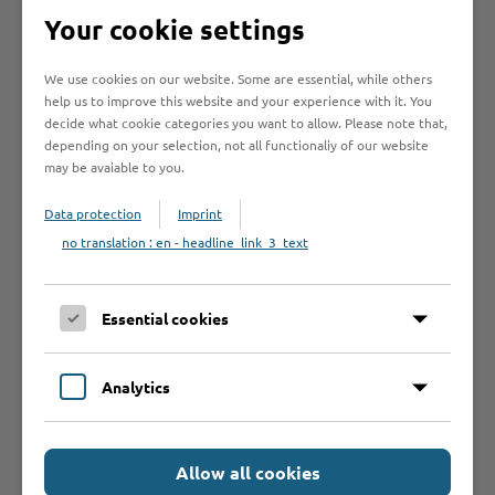
Your cookie settings
Lebensmittelüberwachung
Elly-Heuss-Knapp-Straße 7
We use cookies on our website. Some are essential, while others
23843 Bad Oldesloe
help us to improve this website and your experience with it. You
decide what cookie categories you want to allow. Please note that,
depending on your selection, not all functionaliy of our website
may be avaiable to you.
Data protection
Imprint
no translation : en - headline_link_3_text
Essential cookies
Tel: 0 45 31 - 160 13 24
Analytics
E-Mail Verbraucherschutz:
veterinaerwesen@kreis-
stormarn.de
E-Mail Tiergesundheit:
tiergesundheit@kreis-
stormarn.de
Allow all cookies