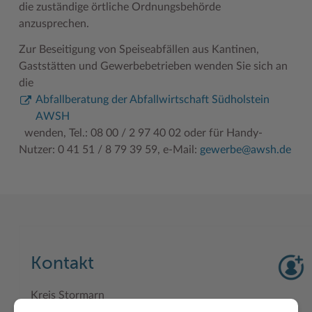
die zuständige örtliche Ordnungsbehörde
anzusprechen.
Zur Beseitigung von Speiseabfällen aus Kantinen,
Gaststätten und Gewerbebetrieben wenden Sie sich an
die
Abfallberatung der Abfallwirtschaft Südholstein
AWSH
wenden, Tel.: 08 00 / 2 97 40 02 oder für Handy-
Nutzer: 0 41 51 / 8 79 39 59, e-Mail:
gewerbe@awsh.de
Kontakt
Kreis Stormarn
Fachdienst Veterinärwesen und