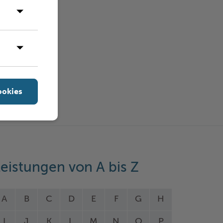
ookies
eistungen von A bis Z
A
B
C
D
E
F
G
H
I
J
K
L
M
N
O
P