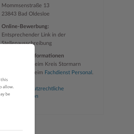
Mommsenstraße 13
23843 Bad Oldesloe
Online-Bewerbung:
Entsprechender Link in der
Stellenausschreibung
Allgemeine Informationen
über Stellen beim Kreis Stormarn
erhalten Sie beim
Fachdienst Personal
.
 this
o allow.
Datenschutzrechtliche
may be
Information