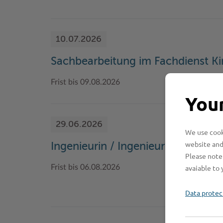
10.07.2026
Sachbearbeitung im Fachdienst K
Frist bis 09.08.2026
Your
29.06.2026
We use cooki
website and
Ingenieurin / Ingenieur (m/w/d) W
Please note 
avaiable to 
Frist bis 06.08.2026
Data protec