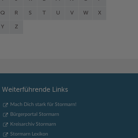
Q
R
S
T
U
V
W
X
Y
Z
Weiterführende Links
Mach Dich stark für Stormarn!
Bürgerportal Stormarn
Kreisarchiv Stormarn
Stormarn Lexikon