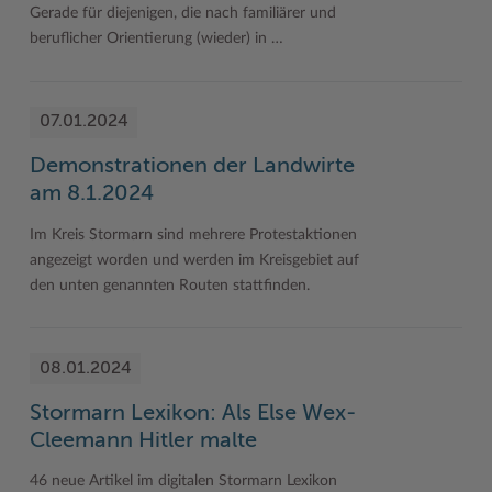
Gerade für diejenigen, die nach familiärer und
Geodatenportale (Kreiskarte)
Fotoarchiv
Kreispräsident
Offene Stellen
Klimaschutz beim Kreis Stormarn
Kulturelle Einrichtungen
beruflicher Orientierung (wieder) in …
Kfz-Zulassung
Hitzeschutz
Kreistag und Ausschüsse
Praktika und FSJ
Projekt e-Gewerbe
Museen
Kontakt / Öffnungszeiten
Klimaanpassungskonzept
Kreistag Sitzungskalender
Weiterbildung beim Kreis Stormarn
Stormarner Bündnis für bezahlbares Wohnen
Naturschutzgebiete
07.01.2024
Lebenslagen
Kreistag Sitzungskalender
Kreisverwaltung
Wen wir suchen
Wirtschafts- und Aufbaugesellschaft Stormarn
Radwandern
Demonstrationen der Landwirte
Leistungen
Lokales Wetter
Landrat
Zahlen, Daten, Fakten
Storchenhorste
am 8.1.2024
Lexikon
Newsletter
Sonderbereiche
Lieblingsplätze in der Metropolregion
Im Kreis Stormarn sind mehrere Protestaktionen
angezeigt worden und werden im Kreisgebiet auf
Publikationen
Pressemeldungen
Stabsbereiche
Termine und Veranstaltungen
den unten genannten Routen stattfinden.
Wo Sie uns finden
Social Media
Städte und Gemeinden
Tourismus
Wunsch-Kennzeichen ↗
Stellenangebote
Wahlen im Kreis
Umlandscout Hamburg
08.01.2024
Zuständigkeitsfinder SH ↗
Stormarninfo
Wappen und Geschichte
Vereine und Gruppen
Stormarn Lexikon: Als Else Wex-
Cleemann Hitler malte
Termine
Wappenrolle
Wälder und Moore
46 neue Artikel im digitalen Stormarn Lexikon
Ukrainehilfe
Was ist ein Kreis?