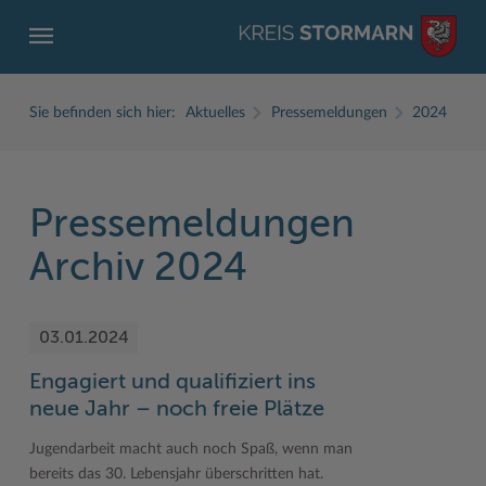
Sie befinden sich hier:
Aktuelles
Pressemeldungen
2024
Pressemeldungen
ZURÜCK
ZURÜCK
ZURÜCK
ZURÜCK
ZURÜCK
ZURÜCK
Archiv 2024
Service
Aktuelles
Der Kreis
Karriere
Wirtschaft
Freizeit und Kultur
03.01.2024
Ämter, Einrichtungen
Amtliche Bekanntmachungen
Fachbereiche
Ausbildung beim Kreis Stormarn
Beruf und Familie im Hansebelt
BahnRadWege
Engagiert und qualifiziert ins
Bürgerportal Stormarn ↗
Ausschreibungen
Interessantes in und aus Stormarn
Der Kreis als Arbeitgeber
Branchenverzeichnis
Frei- und Hallenbäder
neue Jahr – noch freie Plätze
Führerscheine
Baustellen in Stormarn
Kreis Stormarn Porträt
Ihre Bewerbung
EG-Dienstleistungsrichtlinie (EG-DLRL)
Herrenhäuser
Jugendarbeit macht auch noch Spaß, wenn man
Formulare & Dokumente
Bildungskommune
Kreiskarte
Initiativbewerbungen Verwaltung
Handwerk für nachhaltiges Wirtschaften
Kultur
bereits das 30. Lebensjahr überschritten hat.