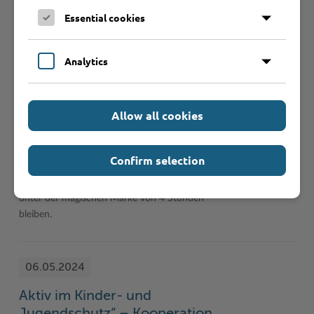
Teilhabe (KIT) veranstaltet einen ersten Fachtag
Essential cookies
„Altern in verschiedenen Kulturen“ am 4. Mai 2024
von 10 – 16 Uhr, …
Analytics
30.04.2024
Allow all cookies
Kreisverwaltung Stormarn startet
sonnig ins Laufjahr
Confirm selection
Die Läuferinnen und Läufer der Kreisverwaltung
Stormarn konnten dieses Jahr endlich wieder
unter der magischen Marke von 4 Stunden
bleiben.
06.05.2024
Aktiv im Kinder- und
Jugendschutz“ – Kooperation