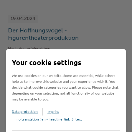
19.04.2024
Der Hoffnungsvogel -
Figurentheaterproduktion
Nach den erfolgreichen
Figurentheaterproduktionen „Das Dschungelbuch“
Your cookie settings
und „Wie das Licht nach Stormarn kam“
präsentiert der Kreis Stormarn nun seine dritte
We use cookies on our website. Some are essential, while others
Inszenierung …
help us to improve this website and your experience with it. You
decide what cookie categories you want to allow. Please note that,
depending on your selection, not all functionaliy of our website
22.04.2024
may be avaiable to you.
Fachtag Altern in verschiedenen
Data protection
Imprint
Kulturen
no translation : en - headline_link_3_text
Die Koordinierungsstelle für Integration und