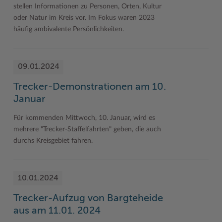
stellen Informationen zu Personen, Orten, Kultur
Woche der Seelischen Gesundheit
Zahlen, Daten, Fakten
oder Natur im Kreis vor. Im Fokus waren 2023
häufig ambivalente Persönlichkeiten.
#MeinStormarn
Karrieretag
09.01.2024
Trecker-Demonstrationen am 10.
Januar
Für kommenden Mittwoch, 10. Januar, wird es
mehrere "Trecker-Staffelfahrten" geben, die auch
durchs Kreisgebiet fahren.
10.01.2024
Trecker-Aufzug von Bargteheide
aus am 11.01. 2024