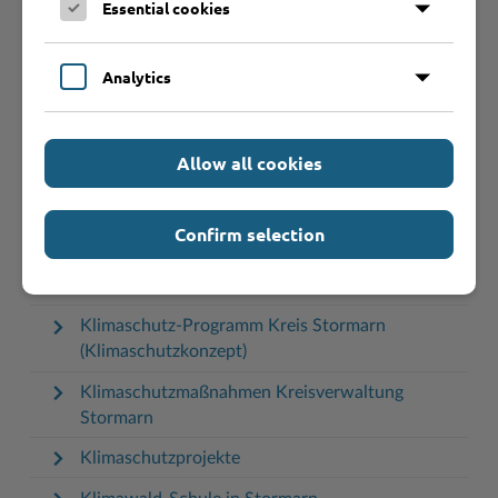
Essential cookies
Klimaschutz in Stormarn Wettbewerbe
Klimaschutz in der regionalen Wirtschaft
Analytics
Klimaschutz und erneuerbare Energien in
kreiseigenen Gebäuden
Allow all cookies
Klimaschutz und nachhaltige Beschaffung
Klimaschutz-Förderung für Kommunen -
Confirm selection
Infotour / Infoveranstaltungen
Klimaschutz-Netzwerk SH
Klimaschutz-Programm Kreis Stormarn
(Klimaschutzkonzept)
Klimaschutzmaßnahmen Kreisverwaltung
Stormarn
Klimaschutzprojekte