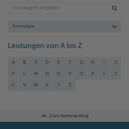
Formulare
Leistungen von A bis Z
A
B
C
D
E
F
G
H
I
J
K
L
M
N
O
P
Q
R
S
T
U
V
W
X
Y
Z
Zum Seitenanfang