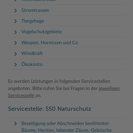
Stromtrassen
Woche der Seelischen Gesundheit
Zahlen, Daten, Fakten
Tiergehege
#MeinStormarn
Vogelschutzgebiete
Karrieretag
Wespen, Hornissen und Co
Windkraft
Ökokonto
Es werden Leistungen in folgenden Servicestellen
angeboten. Bitte rufen Sie bei Fragen in der
jeweiligen
Servicestelle
an.
Servicestelle: 550 Naturschutz
Beseitigung oder Abschneiden bestimmter
Bäume, Hecken, lebender Zäune, Gebüsche