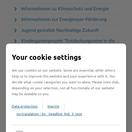
Informationen zu Klimaschutz und Energie
Informationen zur Energiespar-Förderung
Jugend gestaltet Nachhaltige Zukunft
Kindergartenprojekt "Entdeckungsreise in die
solare Welt"
Your cookie settings
Klimaleitstelle Stormarn
Klimaschutz - Dokumente und Veranstaltungen
We use cookies on our website. Some are essential, while others
help us to improve this website and your experience with it. You
-
decide what cookie categories you want to allow. Please note that,
Klimaschutz Kreis Stormarn
depending on your selection, not all functionaliy of our website
may be avaiable to you.
Klimaschutz für Bürger
Data protection
Imprint
Klimaschutz in Betrieben
no translation : en - headline_link_3_text
Klimaschutz in Kommunen
Klimaschutz in Schulen und Kitas