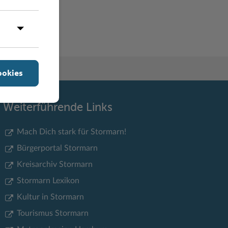
Y
Z
ookies
Weiterführende Links
Mach Dich stark für Stormarn!
Bürgerportal Stormarn
Kreisarchiv Stormarn
Stormarn Lexikon
Kultur in Stormarn
Tourismus Stormarn