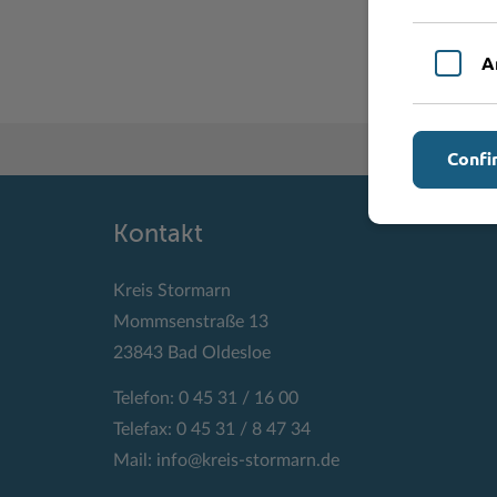
A
Confi
Kontakt
Kreis Stormarn
Mommsenstraße 13
23843 Bad Oldesloe
Telefon: 0 45 31 / 16 00
Telefax: 0 45 31 / 8 47 34
Mail:
info@kreis-stormarn.de