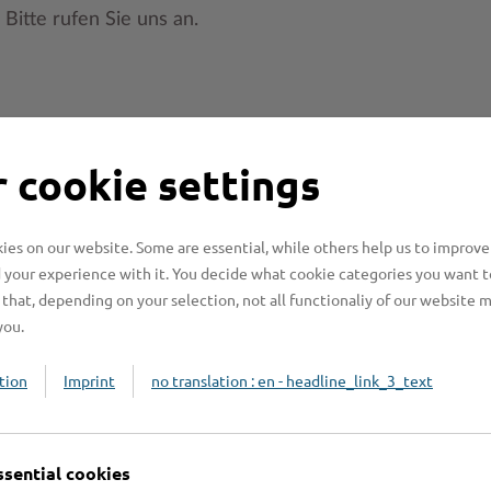
 Bitte rufen Sie uns an.
 cookie settings
es on our website. Some are essential, while others help us to improve
 your experience with it. You decide what cookie categories you want t
Online-Services
L
that, depending on your selection, not all functionaliy of our website 
you.
tion
Imprint
no translation : en - headline_link_3_text
Formulare
ssential cookies