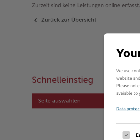
Zurzeit sind keine Leistungen online erfasst.
Zurück zur Übersicht
Your
We use cooki
website and
Schnelleinstieg
Please note 
avaiable to 
Seite auswählen
Data protec
E