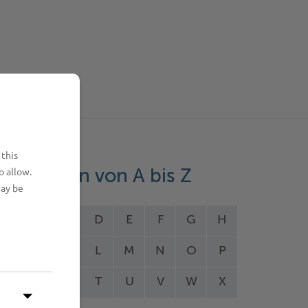
 this
o allow.
eistungen von A bis Z
may be
A
B
C
D
E
F
G
H
I
J
K
L
M
N
O
P
Q
R
S
T
U
V
W
X