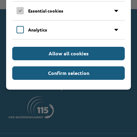
Zum Seitenanfang
Essential cookies
Kontakt
Analytics
Kreis Stormarn
Mommsenstraße 13
Allow all cookies
23843 Bad Oldesloe
Telefon: 0 45 31 / 16 00
Telefax: 0 45 31 / 8 47 34
Confirm selection
Mail:
info@kreis-stormarn.de
Weitere Kontaktdaten