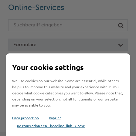
Online-Services
Woche der Seelischen Gesundheit
Zahlen, Daten, Fakten
#MeinStormarn
Karrieretag
Formulare
Leistungen von A bis Z
Your cookie settings
We use cookies on our website. Some are essential, while others
A
B
C
D
E
F
G
H
I
J
help us to improve this website and your experience with it. You
decide what cookie categories you want to allow. Please note that,
K
L
M
N
O
P
Q
R
S
T
depending on your selection, not all functionaliy of our website
may be avaiable to you.
U
V
W
X
Y
Z
Data protection
Imprint
no translation : en - headline_link_3_text