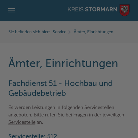
Sie befinden sich hier:
Service
Ämter, Einrichtungen
Ämter, Einrichtungen
ZURÜCK
ZURÜCK
ZURÜCK
ZURÜCK
ZURÜCK
ZURÜCK
Fachdienst 51 - Hochbau und
Service
Aktuelles
Der Kreis
Karriere
Wirtschaft
Freizeit und Kultur
Gebäudebetrieb
Ämter, Einrichtungen
Amtliche Bekanntmachungen
Fachbereiche
Ausbildung beim Kreis Stormarn
Beruf und Familie im Hansebelt
BahnRadWege
Es werden Leistungen in folgenden Servicestellen
Bürgerportal Stormarn ↗
Ausschreibungen
Interessantes in und aus Stormarn
Der Kreis als Arbeitgeber
Branchenverzeichnis
Frei- und Hallenbäder
angeboten. Bitte rufen Sie bei Fragen in der
jeweiligen
Führerscheine
Baustellen in Stormarn
Kreis Stormarn Porträt
Ihre Bewerbung
EG-Dienstleistungsrichtlinie (EG-DLRL)
Herrenhäuser
Servicestelle
an.
Formulare & Dokumente
Bildungskommune
Kreiskarte
Initiativbewerbungen Verwaltung
Handwerk für nachhaltiges Wirtschaften
Kultur
Servicestelle: 512