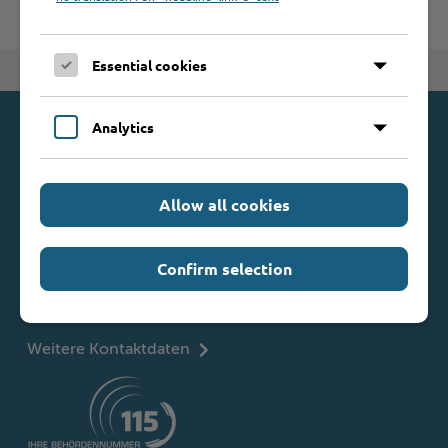
Essential cookies
Zum Seitenanfang
Analytics
Kontakt
Kreis Stormarn
Allow all cookies
Mommsenstraße 13
23843 Bad Oldesloe
Confirm selection
Telefon: 0 45 31 / 16 00
Telefax: 0 45 31 / 8 47 34
Mail:
info@kreis-stormarn.de
Weitere Kontaktdaten