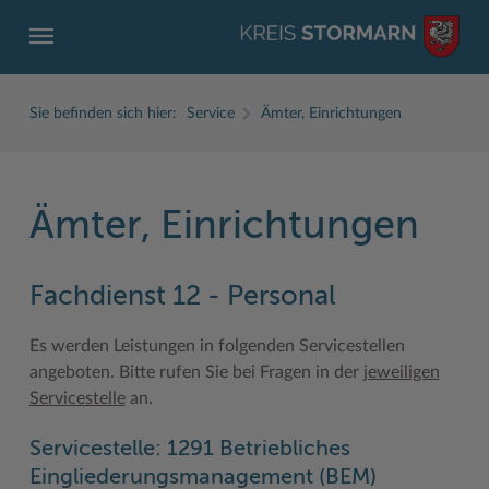
Sie befinden sich hier:
Service
Ämter, Einrichtungen
Ämter, Einrichtungen
ZURÜCK
ZURÜCK
ZURÜCK
ZURÜCK
ZURÜCK
ZURÜCK
Fachdienst 12 - Personal
Service
Aktuelles
Der Kreis
Karriere
Wirtschaft
Freizeit und Kultur
Ämter, Einrichtungen
Amtliche Bekanntmachungen
Fachbereiche
Ausbildung beim Kreis Stormarn
Beruf und Familie im Hansebelt
BahnRadWege
Es werden Leistungen in folgenden Servicestellen
angeboten. Bitte rufen Sie bei Fragen in der
jeweiligen
Bürgerportal Stormarn ↗
Ausschreibungen
Interessantes in und aus Stormarn
Der Kreis als Arbeitgeber
Branchenverzeichnis
Frei- und Hallenbäder
Servicestelle
an.
Führerscheine
Baustellen in Stormarn
Kreis Stormarn Porträt
Ihre Bewerbung
EG-Dienstleistungsrichtlinie (EG-DLRL)
Herrenhäuser
Servicestelle: 1291 Betriebliches
Formulare & Dokumente
Bildungskommune
Kreiskarte
Initiativbewerbungen Verwaltung
Handwerk für nachhaltiges Wirtschaften
Kultur
Eingliederungsmanagement (BEM)