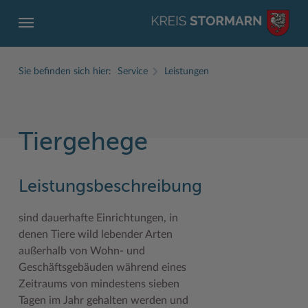
Sie befinden sich hier:
Service
Leistungen
Tiergehege
ZURÜCK
ZURÜCK
ZURÜCK
ZURÜCK
ZURÜCK
ZURÜCK
Leistungsbeschreibung
Service
Aktuelles
Der Kreis
Karriere
Wirtschaft
Freizeit und Kultur
Ämter, Einrichtungen
Amtliche Bekanntmachungen
Fachbereiche
Ausbildung beim Kreis Stormarn
Beruf und Familie im Hansebelt
BahnRadWege
sind dauerhafte Einrichtungen, in
denen Tiere wild lebender Arten
Bürgerportal Stormarn ↗
Ausschreibungen
Interessantes in und aus Stormarn
Der Kreis als Arbeitgeber
Branchenverzeichnis
Frei- und Hallenbäder
außerhalb von Wohn- und
Geschäftsgebäuden während eines
Führerscheine
Baustellen in Stormarn
Kreis Stormarn Porträt
Ihre Bewerbung
EG-Dienstleistungsrichtlinie (EG-DLRL)
Herrenhäuser
Zeitraums von mindestens sieben
Formulare & Dokumente
Bildungskommune
Kreiskarte
Initiativbewerbungen Verwaltung
Handwerk für nachhaltiges Wirtschaften
Kultur
Tagen im Jahr gehalten werden und