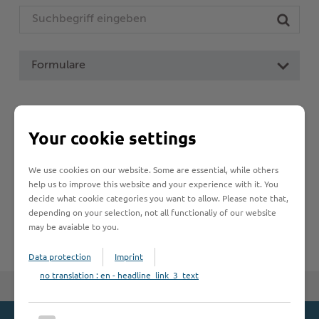
Woche der Seelischen Gesundheit
Zahlen, Daten, Fakten
#MeinStormarn
Formulare
Karrieretag
Leistungen von A bis Z
Your cookie settings
A
B
C
D
E
F
G
H
I
J
We use cookies on our website. Some are essential, while others
K
L
M
N
O
P
Q
R
S
T
help us to improve this website and your experience with it. You
decide what cookie categories you want to allow. Please note that,
U
V
W
X
Y
Z
depending on your selection, not all functionaliy of our website
may be avaiable to you.
Data protection
Imprint
no translation : en - headline_link_3_text
Zum Seitenanfang