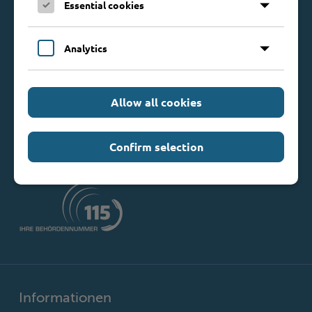
Essential cookies
Kontakt
Analytics
Kreis Stormarn
Mommsenstraße 13
23843 Bad Oldesloe
Allow all cookies
Telefon: 0 45 31 / 16 00
Telefax: 0 45 31 / 8 47 34
Mail:
info@kreis-stormarn.de
Confirm selection
Weitere Kontaktdaten
Informationen