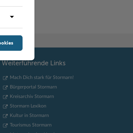
Y
Z
ookies
Weiterführende Links
Mach Dich stark für Stormarn!
Bürgerportal Stormarn
Kreisarchiv Stormarn
Stormarn Lexikon
Kultur in Stormarn
Tourismus Stormarn