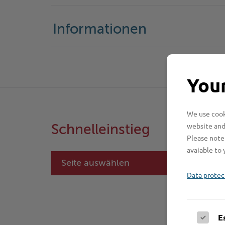
Informationen
Your
We use cooki
website and
Schnelleinstieg
Please note 
avaiable to 
Seite auswählen
Data protec
E