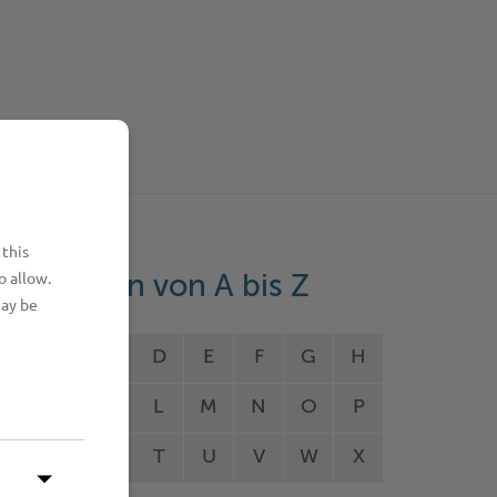
 this
o allow.
eistungen von A bis Z
may be
A
B
C
D
E
F
G
H
I
J
K
L
M
N
O
P
Q
R
S
T
U
V
W
X