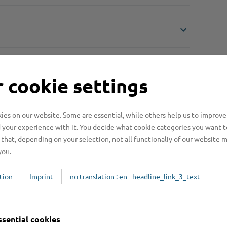
 cookie settings
es on our website. Some are essential, while others help us to improve
 your experience with it. You decide what cookie categories you want t
Online-Services
L
that, depending on your selection, not all functionaliy of our website 
you.
tion
Imprint
no translation : en - headline_link_3_text
Formulare
ssential cookies