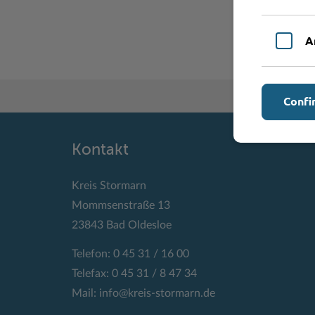
A
Confi
Kontakt
Kreis Stormarn
Mommsenstraße 13
23843 Bad Oldesloe
Telefon: 0 45 31 / 16 00
Telefax: 0 45 31 / 8 47 34
Mail:
info@kreis-stormarn.de