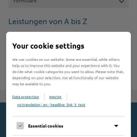
Formulare
Woche der Seelischen Gesundheit
Zahlen, Daten, Fakten
Leistungen von A bis Z
#MeinStormarn
Karrieretag
A
B
C
D
E
F
G
H
I
J
Your cookie settings
K
L
M
N
O
P
Q
R
S
T
We use cookies on our website. Some are essential, while others
U
V
W
X
Y
Z
help us to improve this website and your experience with it. You
decide what cookie categories you want to allow. Please note that,
depending on your selection, not all functionaliy of our website
may be avaiable to you.
Zum Seitenanfang
Data protection
Imprint
no translation : en - headline_link_3_text
Kontakt
Essential cookies
Kreis Stormarn