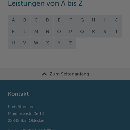
Leistungen von A bis Z
A
B
C
D
E
F
G
H
I
J
K
L
M
N
O
P
Q
R
S
T
U
V
W
X
Y
Z
Zum Seitenanfang
Kontakt
Kreis Stormarn
Mommsenstraße 13
23843 Bad Oldesloe