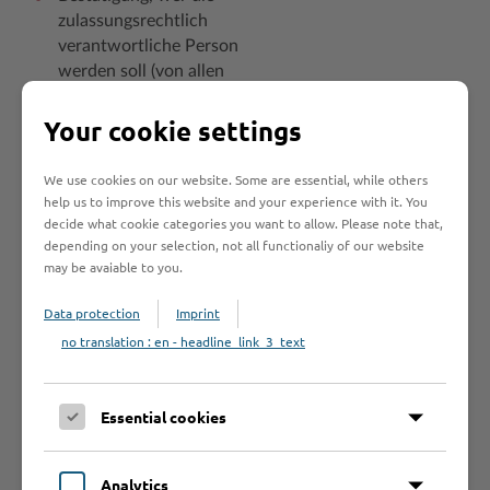
zulassungsrechtlich
verantwortliche Person
werden soll (von allen
Gesellschaftern durch
Unterschrift bestätigt)
Your cookie settings
Ausweise oder Pässe aller
We use cookies on our website. Some are essential, while others
Gesellschafter (im Original
help us to improve this website and your experience with it. You
oder als gut lesbare Kopie)
decide what cookie categories you want to allow. Please note that,
Versicherungsbestätigung
depending on your selection, not all functionaliy of our website
durch EVB (Elektronische
may be avaiable to you.
Versicherungsbestätigung =
Data protection
Imprint
7stelliger Code)
no translation : en - headline_link_3_text
SEPA-Lastschriftmandat
ggf.
Wunschkennzeichen
Essential cookies
Bei Zulassung durch eine
dritte Person ist eine
Analytics