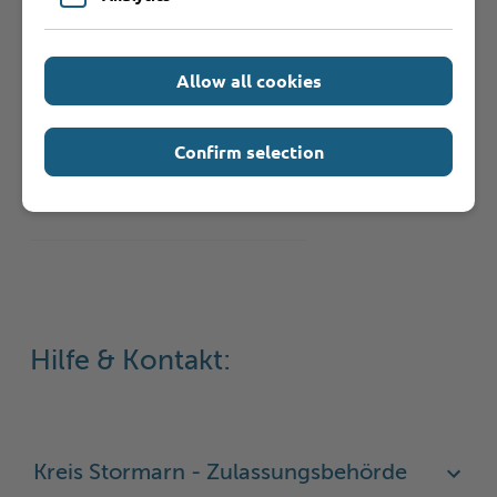
schriftliche
Zulassungsvollmacht
erforderlich. Der
Allow all cookies
Bevollmächtigte muss sich
ebenfalls ausweisen.
Confirm selection
Formulare
Hilfe & Kontakt:
Kreis Stormarn - Zulassungsbehörde