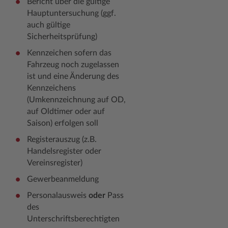
Bericht über die gültige
Hauptuntersuchung (ggf.
Woche der Seelischen Gesundheit
Zahlen, Daten, Fakten
auch gültige
Sicherheitsprüfung)
#MeinStormarn
Kennzeichen sofern das
Karrieretag
Fahrzeug noch zugelassen
ist und eine Änderung des
Kennzeichens
(Umkennzeichnung auf OD,
auf Oldtimer oder auf
Saison) erfolgen soll
Registerauszug (z.B.
Handelsregister oder
Vereinsregister)
Gewerbeanmeldung
Personalausweis
oder
Pass
des
Unterschriftsberechtigten