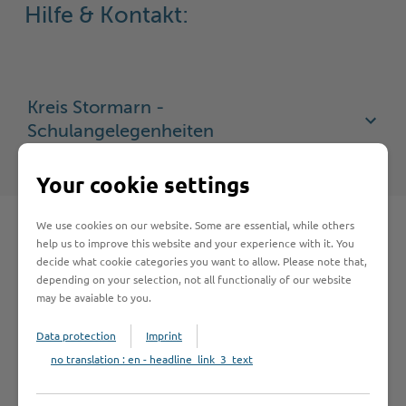
Hilfe & Kontakt:
Kreis Stormarn -
Schulangelegenheiten
Your cookie settings
We use cookies on our website. Some are essential, while others
help us to improve this website and your experience with it. You
decide what cookie categories you want to allow. Please note that,
Schnelleinstieg
depending on your selection, not all functionaliy of our website
may be avaiable to you.
Data protection
Imprint
Seite auswählen
no translation : en - headline_link_3_text
Online-Services