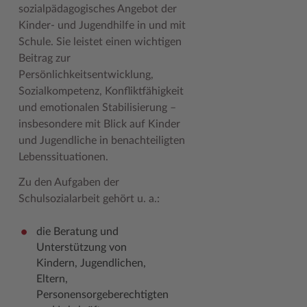
sozialpädagogisches Angebot der
Geodatenportale (Kreiskarte)
Fotoarchiv
Kreispräsident
Offene Stellen
Klimaschutz beim Kreis Stormarn
Kulturelle Einrichtungen
Kinder- und Jugendhilfe in und mit
Kfz-Zulassung
Hitzeschutz
Kreistag und Ausschüsse
Praktika und FSJ
Projekt e-Gewerbe
Museen
Schule. Sie leistet einen wichtigen
Beitrag zur
Kontakt / Öffnungszeiten
Klimaanpassungskonzept
Kreistag Sitzungskalender
Weiterbildung beim Kreis Stormarn
Stormarner Bündnis für bezahlbares Wohnen
Naturschutzgebiete
Persönlichkeitsentwicklung,
Sozialkompetenz, Konfliktfähigkeit
Lebenslagen
Kreistag Sitzungskalender
Kreisverwaltung
Wen wir suchen
Wirtschafts- und Aufbaugesellschaft Stormarn
Radwandern
und emotionalen Stabilisierung –
Leistungen
Lokales Wetter
Landrat
Zahlen, Daten, Fakten
Storchenhorste
insbesondere mit Blick auf Kinder
und Jugendliche in benachteiligten
Lexikon
Newsletter
Sonderbereiche
Lieblingsplätze in der Metropolregion
Lebenssituationen.
Publikationen
Pressemeldungen
Stabsbereiche
Termine und Veranstaltungen
Zu den Aufgaben der
Schulsozialarbeit gehört u. a.:
Wo Sie uns finden
Social Media
Städte und Gemeinden
Tourismus
Wunsch-Kennzeichen ↗
Stellenangebote
Wahlen im Kreis
Umlandscout Hamburg
die Beratung und
Unterstützung von
Zuständigkeitsfinder SH ↗
Stormarninfo
Wappen und Geschichte
Vereine und Gruppen
Kindern, Jugendlichen,
Termine
Wappenrolle
Wälder und Moore
Eltern,
Personensorgeberechtigten
Ukrainehilfe
Was ist ein Kreis?