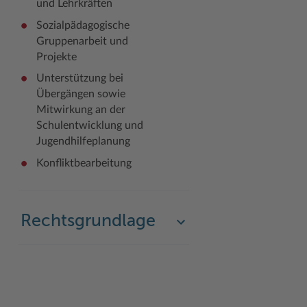
und Lehrkräften
Woche der Seelischen Gesundheit
Zahlen, Daten, Fakten
Sozialpädagogische
Gruppenarbeit und
#MeinStormarn
Projekte
Karrieretag
Unterstützung bei
Übergängen sowie
Mitwirkung an der
Schulentwicklung und
Jugendhilfeplanung
Konfliktbearbeitung
Rechtsgrundlage