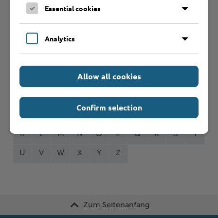
Essential cookies
Analytics
Formulare
Allow all cookies
Leistungen von A bis Z
Confirm selection
A
B
C
D
E
F
G
H
I
J
K
L
M
N
O
P
Q
R
S
T
U
V
W
X
Y
Z
Zum Seitenanfang