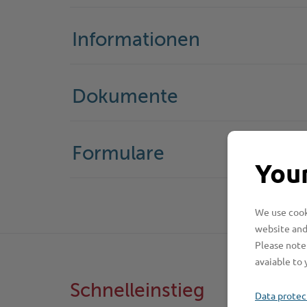
Informationen
Dokumente
Formulare
Your
We use cooki
website and
Please note 
avaiable to 
Schnelleinstieg
Data protec