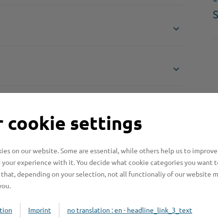
-
S
 cookie settings
es on our website. Some are essential, while others help us to improve
 your experience with it. You decide what cookie categories you want t
that, depending on your selection, not all functionaliy of our website 
you.
Online-Services
L
tion
Imprint
no translation : en - headline_link_3_text