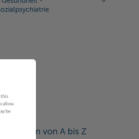
 Gesundheit -
ozialpsychiatrie
 this
o allow.
may be
eistungen von A bis Z