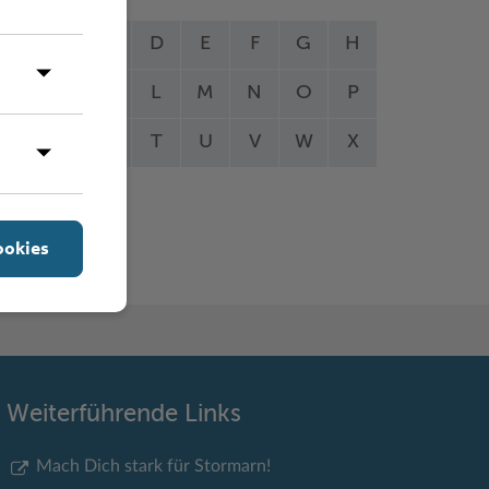
A
B
C
D
E
F
G
H
I
J
K
L
M
N
O
P
Q
R
S
T
U
V
W
X
Y
Z
ookies
Weiterführende Links
Mach Dich stark für Stormarn!