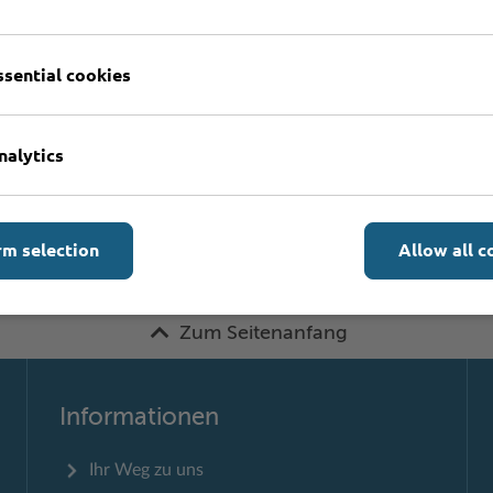
ssential cookies
Formulare
nalytics
rm selection
Allow all c
Zum Seitenanfang
Informationen
Ihr Weg zu uns