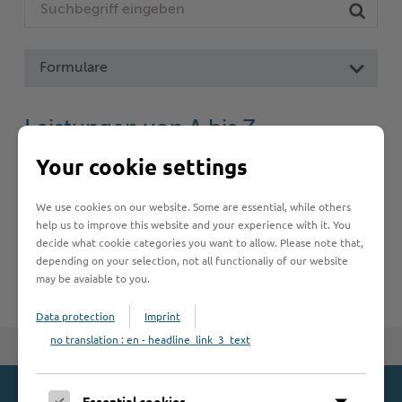
Woche der Seelischen Gesundheit
Zahlen, Daten, Fakten
#MeinStormarn
Formulare
Karrieretag
Leistungen von A bis Z
Your cookie settings
A
B
C
D
E
F
G
H
I
J
We use cookies on our website. Some are essential, while others
K
L
M
N
O
P
Q
R
S
T
help us to improve this website and your experience with it. You
decide what cookie categories you want to allow. Please note that,
U
V
W
X
Y
Z
depending on your selection, not all functionaliy of our website
may be avaiable to you.
Data protection
Imprint
no translation : en - headline_link_3_text
Zum Seitenanfang
Essential cookies