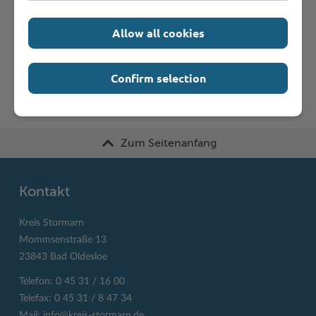
A
B
C
D
E
F
G
H
I
J
Allow all cookies
K
L
M
N
O
P
Q
R
S
T
U
V
W
X
Y
Z
Confirm selection
Zum Seitenanfang
Kontakt
Kreis Stormarn
Mommsenstraße 13
23843 Bad Oldesloe
Telefon: 0 45 31 / 16 00
Telefax: 0 45 31 / 8 47 34
Mail:
info@kreis-stormarn.de