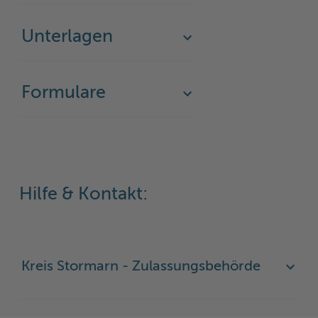
Woche der Seelischen Gesundheit
Zahlen, Daten, Fakten
Unterlagen
#MeinStormarn
Karrieretag
Formulare
Hilfe & Kontakt:
Kreis Stormarn - Zulassungsbehörde