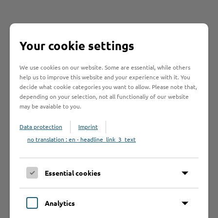
Your cookie settings
Schnelleinstieg
We use cookies on our website. Some are essential, while others
Seite auswählen
help us to improve this website and your experience with it. You
decide what cookie categories you want to allow. Please note that,
depending on your selection, not all functionaliy of our website
Online-Services
may be avaiable to you.
Data protection
Imprint
no translation : en - headline_link_3_text
Formulare
Essential cookies
Leistungen von A bis Z
Analytics