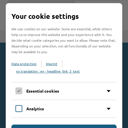
U
V
W
X
Y
Z
Woche der Seelischen Gesundheit
Zahlen, Daten, Fakten
Your cookie settings
#MeinStormarn
We use cookies on our website. Some are essential, while others
Karrieretag
help us to improve this website and your experience with it. You
Zum Seitenanfang
decide what cookie categories you want to allow. Please note that,
depending on your selection, not all functionaliy of our website
may be avaiable to you.
Kontakt
Data protection
Imprint
Kreis Stormarn
no translation : en - headline_link_3_text
Mommsenstraße 13
23843 Bad Oldesloe
Essential cookies
Telefon: 0 45 31 / 16 00
Telefax: 0 45 31 / 8 47 34
Mail:
info@kreis-stormarn.de
Analytics
Weitere Kontaktdaten