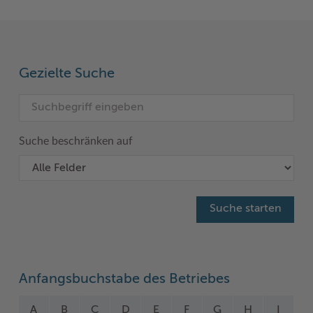
Gezielte Suche
Suche beschränken auf
Anfangsbuchstabe des Betriebes
A
B
C
D
E
F
G
H
I