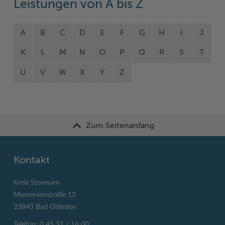
Leistungen von A bis Z
A
B
C
D
E
F
G
H
I
J
K
L
M
N
O
P
Q
R
S
T
U
V
W
X
Y
Z
Zum Seitenanfang
Kontakt
Kreis Stormarn
Mommsenstraße 13
23843 Bad Oldesloe
Telefon: 0 45 31 / 16 00