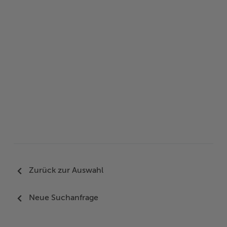
Woche der Seelischen Gesundheit
Zahlen, Daten, Fakten
#MeinStormarn
Karrieretag
Zurück zur Auswahl
Neue Suchanfrage