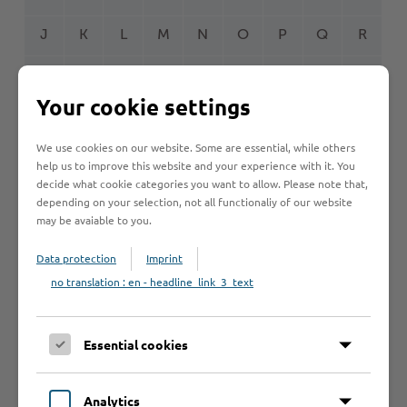
J
K
L
M
N
O
P
Q
R
S
T
U
V
W
Y
Z
Ö
2
Your cookie settings
We use cookies on our website. Some are essential, while others
help us to improve this website and your experience with it. You
Betrieb anmelden
decide what cookie categories you want to allow. Please note that,
Sie vermissen einen Eintrag in der Liste? Melden Sie
depending on your selection, not all functionaliy of our website
may be avaiable to you.
Ihren Betrieb in 3 einfachen Schritten an.
Data protection
Imprint
Betrieb anmelden
no translation : en - headline_link_3_text
Essential cookies
Haftungsauschluss
Hinweise zum Haftungsausschluß bei Links zu anderen
Analytics
Internet-Seiten entnehmen Sie bitte den