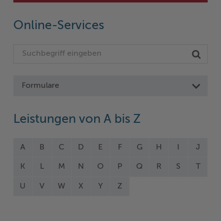
Online-Services
Formulare
Leistungen von A bis Z
A
B
C
D
E
F
G
H
I
J
K
L
M
N
O
P
Q
R
S
T
U
V
W
X
Y
Z