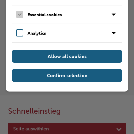
Sie vermissen einen Eintrag in der Liste? Melden Sie
Ihren Betrieb in 3 einfachen Schritten an.
Essential cookies
Betrieb anmelden
Analytics
Haftungsauschluss
Allow all cookies
Hinweise zum Haftungsausschluß bei Links zu anderen
Internet-Seiten entnehmen Sie bitte den
Confirm selection
Nutzungsbedingungen
.
Schnelleinstieg
Seite auswählen