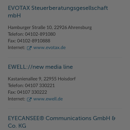
EVOTAX Steuerberatungsgesellschaft
Woche der Seelischen Gesundheit
Zahlen, Daten, Fakten
mbH
#MeinStormarn
Hamburger Straße 10, 22926 Ahrensburg
Karrieretag
Telefon: 04102-891080
Fax: 04102-8910888
Internet:
www.evotax.de
EWELL://new media line
Kastanienallee 9, 22955 Hoisdorf
Telefon: 04107 330221
Fax: 04107 330222
Internet:
www.ewell.de
EYECANSEE® Communications GmbH &
Co. KG