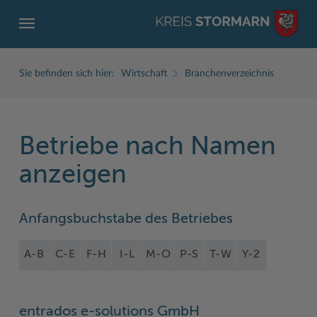
Sie befinden sich hier:
Wirtschaft
Branchenverzeichnis
Betriebe nach Namen
ZURÜCK
ZURÜCK
ZURÜCK
ZURÜCK
ZURÜCK
ZURÜCK
anzeigen
Service
Aktuelles
Der Kreis
Karriere
Wirtschaft
Freizeit und Kultur
Anfangsbuchstabe des Betriebes
Ämter, Einrichtungen
Amtliche Bekanntmachungen
Fachbereiche
Ausbildung beim Kreis Stormarn
Beruf und Familie im Hansebelt
BahnRadWege
Bürgerportal Stormarn ↗
Ausschreibungen
Interessantes in und aus Stormarn
Der Kreis als Arbeitgeber
Branchenverzeichnis
Frei- und Hallenbäder
A-B
C-E
F-H
I-L
M-O
P-S
T-W
Y-2
Führerscheine
Baustellen in Stormarn
Kreis Stormarn Porträt
Ihre Bewerbung
EG-Dienstleistungsrichtlinie (EG-DLRL)
Herrenhäuser
Formulare & Dokumente
Bildungskommune
Kreiskarte
Initiativbewerbungen Verwaltung
Handwerk für nachhaltiges Wirtschaften
Kultur
entrados e-solutions GmbH