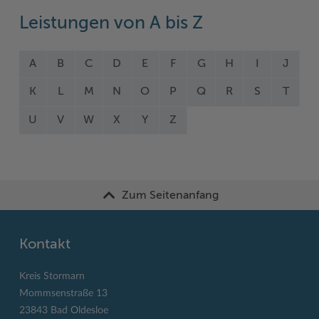
Leistungen von A bis Z
A
B
C
D
E
F
G
H
I
J
K
L
M
N
O
P
Q
R
S
T
U
V
W
X
Y
Z
Zum Seitenanfang
Kontakt
Kreis Stormarn
Mommsenstraße 13
23843 Bad Oldesloe