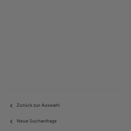
Woche der Seelischen Gesundheit
Zahlen, Daten, Fakten
#MeinStormarn
Karrieretag
Zurück zur Auswahl
Neue Suchanfrage