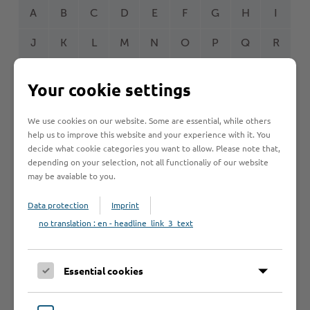
A
B
C
D
E
F
G
H
I
J
K
L
M
N
O
P
Q
R
S
T
U
V
W
Y
Z
Ö
2
Your cookie settings
We use cookies on our website. Some are essential, while others
help us to improve this website and your experience with it. You
Betrieb anmelden
decide what cookie categories you want to allow. Please note that,
depending on your selection, not all functionaliy of our website
Sie vermissen einen Eintrag in der Liste? Melden Sie
may be avaiable to you.
Ihren Betrieb in 3 einfachen Schritten an.
Data protection
Imprint
Betrieb anmelden
no translation : en - headline_link_3_text
Essential cookies
Haftungsauschluss
Hinweise zum Haftungsausschluß bei Links zu anderen