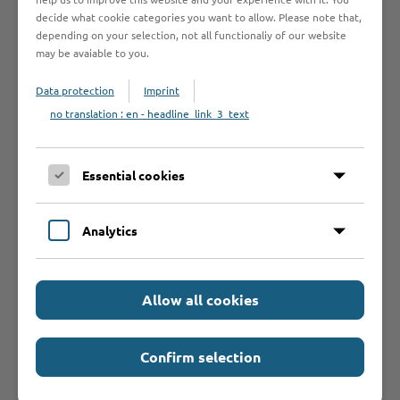
decide what cookie categories you want to allow. Please note that,
Anfangsbuchstabe des Betriebes
depending on your selection, not all functionaliy of our website
may be avaiable to you.
A
B
C
D
E
F
G
H
I
Data protection
Imprint
J
K
L
M
N
O
P
Q
R
no translation : en - headline_link_3_text
S
T
U
V
W
Y
Z
Ö
2
Essential cookies
Analytics
Betrieb anmelden
Sie vermissen einen Eintrag in der Liste? Melden Sie
Ihren Betrieb in 3 einfachen Schritten an.
Allow all cookies
Betrieb anmelden
Confirm selection