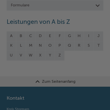
Formulare
Leistungen von A bis Z
A
B
C
D
E
F
G
H
I
J
K
L
M
N
O
P
Q
R
S
T
U
V
W
X
Y
Z
Zum Seitenanfang
Kontakt
Kreis Stormarn