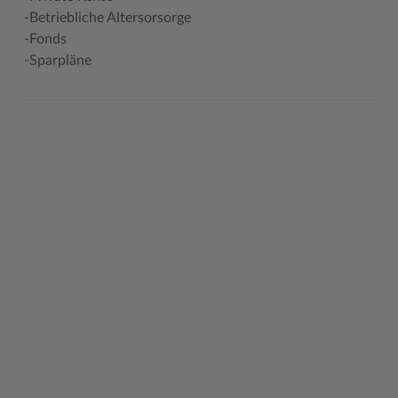
-Betriebliche Altersorsorge
Woche der Seelischen Gesundheit
Zahlen, Daten, Fakten
-Fonds
-Sparpläne
#MeinStormarn
Karrieretag