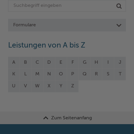
Formulare
Leistungen von A bis Z
A
B
C
D
E
F
G
H
I
J
K
L
M
N
O
P
Q
R
S
T
U
V
W
X
Y
Z
Zum Seitenanfang