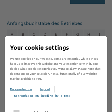
Anfangsbuchstabe des Betriebes
A
B
C
D
E
F
G
H
I
Your cookie settings
J
K
L
M
N
O
P
Q
R
S
T
U
V
W
Y
Z
Ö
2
We use cookies on our website. Some are essential, while others
help us to improve this website and your experience with it. You
decide what cookie categories you want to allow. Please note that,
depending on your selection, not all functionaliy of our website
may be avaiable to you.
Betrieb anmelden
Data protection
Imprint
Sie vermissen einen Eintrag in der Liste? Melden Sie
no translation : en - headline_link_3_text
Ihren Betrieb in 3 einfachen Schritten an.
Betrieb anmelden