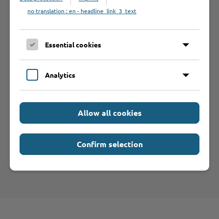
no translation : en - headline_link_3_text
Betrieb anmelden
Essential cookies
Sie vermissen einen Eintrag in der Liste? Melden Sie
Ihren Betrieb in 3 einfachen Schritten an.
Analytics
Betrieb anmelden
Allow all cookies
Haftungsauschluss
Hinweise zum Haftungsausschluß bei Links zu anderen
Confirm selection
Internet-Seiten entnehmen Sie bitte den
Nutzungsbedingungen
.