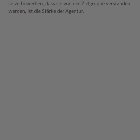
so zu bewerben, dass sie von der Zielgruppe verstanden
Woche der Seelischen Gesundheit
Zahlen, Daten, Fakten
werden, ist die Stärke der Agentur.
#MeinStormarn
Karrieretag