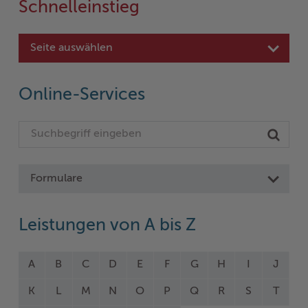
Schnelleinstieg
Seite auswählen
Online-Services
Formulare
Leistungen von A bis Z
A
B
C
D
E
F
G
H
I
J
K
L
M
N
O
P
Q
R
S
T