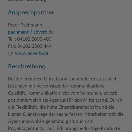
Geodatenportale (Kreiskarte)
Fotoarchiv
Kreispräsident
Offene Stellen
Klimaschutz beim Kreis Stormarn
Kulturelle Einrichtungen
Ansprechpartner
Kfz-Zulassung
Hitzeschutz
Kreistag und Ausschüsse
Praktika und FSJ
Projekt e-Gewerbe
Museen
Peter Pachmann
Kontakt / Öffnungszeiten
Klimaanpassungskonzept
Kreistag Sitzungskalender
Weiterbildung beim Kreis Stormarn
Stormarner Bündnis für bezahlbares Wohnen
Naturschutzgebiete
pachmann@adverb.de
Tel.: 04102 2000 400
Lebenslagen
Kreistag Sitzungskalender
Kreisverwaltung
Wen wir suchen
Wirtschafts- und Aufbaugesellschaft Stormarn
Radwandern
Fax: 04102 2000 444
Leistungen
Lokales Wetter
Landrat
Zahlen, Daten, Fakten
Storchenhorste
www.adverb.de
Lexikon
Newsletter
Sonderbereiche
Lieblingsplätze in der Metropolregion
Beschreibung
Publikationen
Pressemeldungen
Stabsbereiche
Termine und Veranstaltungen
Bei der kreativen Umsetzung sucht adverb stets nach
Wo Sie uns finden
Social Media
Städte und Gemeinden
Tourismus
Lösungen mit hervorragender Kommunikations-
Qualität. Kommunikation lebt vom Verstehen. adverb
Wunsch-Kennzeichen ↗
Stellenangebote
Wahlen im Kreis
Umlandscout Hamburg
positioniert sich als Agentur für den Mittelstand. Durch
die Flexibilität, die hohe Einsatzbereitschaft und die
Zuständigkeitsfinder SH ↗
Stormarninfo
Wappen und Geschichte
Vereine und Gruppen
kurzen Dienstwege der sechs festen Mitarbeiter tritt die
Termine
Wappenrolle
Wälder und Moore
Agentur sowohl eigenständig als auch als
Projektagentur für auf. Erklärungsbedürftige Produkte
Ukrainehilfe
Was ist ein Kreis?