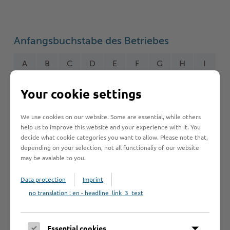
Anfangsbuchstabe des Betriebes
A
B
C
D
E
F
G
H
I
J
K
L
M
N
O
P
Q
R
Your cookie settings
S
T
U
V
W
Y
Z
Ö
2
We use cookies on our website. Some are essential, while others
help us to improve this website and your experience with it. You
decide what cookie categories you want to allow. Please note that,
depending on your selection, not all functionaliy of our website
may be avaiable to you.
Betrieb anmelden
Data protection
Imprint
Sie vermissen einen Eintrag in der Liste? Melden Sie
Ihren Betrieb in 3 einfachen Schritten an.
no translation : en - headline_link_3_text
Betrieb anmelden
Essential cookies