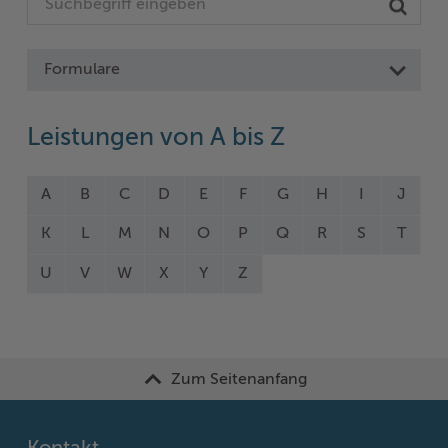
Formulare
Leistungen von A bis Z
A
B
C
D
E
F
G
H
I
J
K
L
M
N
O
P
Q
R
S
T
U
V
W
X
Y
Z
Zum Seitenanfang