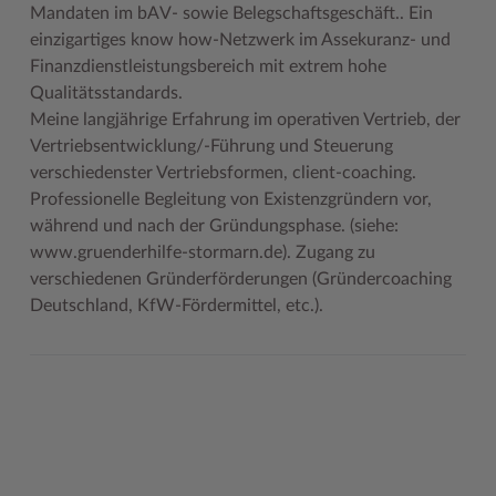
Mandaten im bAV- sowie Belegschaftsgeschäft.. Ein
Woche der Seelischen Gesundheit
Zahlen, Daten, Fakten
einzigartiges know how-Netzwerk im Assekuranz- und
Finanzdienstleistungsbereich mit extrem hohe
#MeinStormarn
Qualitätsstandards.
Meine langjährige Erfahrung im operativen Vertrieb, der
Karrieretag
Vertriebsentwicklung/-Führung und Steuerung
verschiedenster Vertriebsformen, client-coaching.
Professionelle Begleitung von Existenzgründern vor,
während und nach der Gründungsphase. (siehe:
www.gruenderhilfe-stormarn.de). Zugang zu
verschiedenen Gründerförderungen (Gründercoaching
Deutschland, KfW-Fördermittel, etc.).