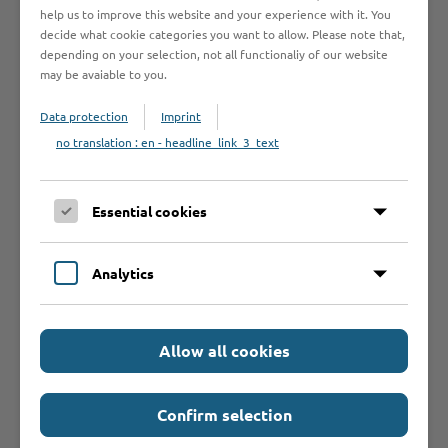
help us to improve this website and your experience with it. You
decide what cookie categories you want to allow. Please note that,
depending on your selection, not all functionaliy of our website
Anfangsbuchstabe des Betriebes
may be avaiable to you.
A
B
C
D
E
F
G
H
I
Data protection
Imprint
no translation : en - headline_link_3_text
J
K
L
M
N
O
P
Q
R
S
T
U
V
W
Y
Z
Ö
2
Essential cookies
Analytics
Betrieb anmelden
Sie vermissen einen Eintrag in der Liste? Melden Sie
Allow all cookies
Ihren Betrieb in 3 einfachen Schritten an.
Betrieb anmelden
Confirm selection