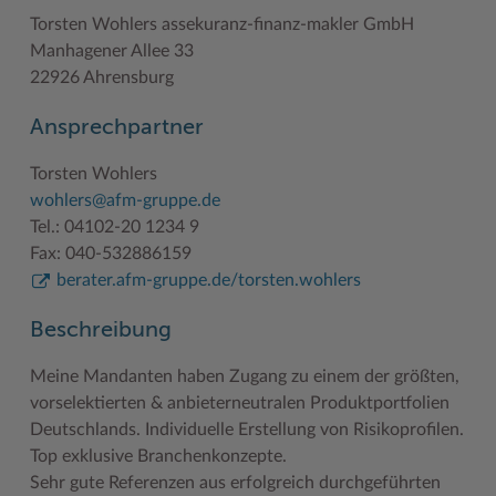
Geodatenportale (Kreiskarte)
Fotoarchiv
Kreispräsident
Offene Stellen
Klimaschutz beim Kreis Stormarn
Kulturelle Einrichtungen
Torsten Wohlers assekuranz-finanz-makler GmbH
Manhagener Allee 33
Kfz-Zulassung
Hitzeschutz
Kreistag und Ausschüsse
Praktika und FSJ
Projekt e-Gewerbe
Museen
22926 Ahrensburg
Kontakt / Öffnungszeiten
Klimaanpassungskonzept
Kreistag Sitzungskalender
Weiterbildung beim Kreis Stormarn
Stormarner Bündnis für bezahlbares Wohnen
Naturschutzgebiete
Ansprechpartner
Lebenslagen
Kreistag Sitzungskalender
Kreisverwaltung
Wen wir suchen
Wirtschafts- und Aufbaugesellschaft Stormarn
Radwandern
Torsten Wohlers
Leistungen
Lokales Wetter
Landrat
Zahlen, Daten, Fakten
Storchenhorste
wohlers@afm-gruppe.de
Tel.: 04102-20 1234 9
Lexikon
Newsletter
Sonderbereiche
Lieblingsplätze in der Metropolregion
Fax: 040-532886159
Publikationen
Pressemeldungen
Stabsbereiche
Termine und Veranstaltungen
berater.afm-gruppe.de/torsten.wohlers
Wo Sie uns finden
Social Media
Städte und Gemeinden
Tourismus
Beschreibung
Wunsch-Kennzeichen ↗
Stellenangebote
Wahlen im Kreis
Umlandscout Hamburg
Meine Mandanten haben Zugang zu einem der größten,
vorselektierten & anbieterneutralen Produktportfolien
Zuständigkeitsfinder SH ↗
Stormarninfo
Wappen und Geschichte
Vereine und Gruppen
Deutschlands. Individuelle Erstellung von Risikoprofilen.
Termine
Wappenrolle
Wälder und Moore
Top exklusive Branchenkonzepte.
Sehr gute Referenzen aus erfolgreich durchgeführten
Ukrainehilfe
Was ist ein Kreis?