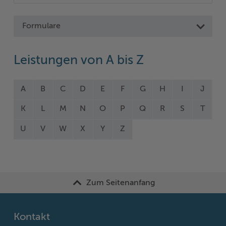
Formulare
Leistungen von A bis Z
A
B
C
D
E
F
G
H
I
J
K
L
M
N
O
P
Q
R
S
T
U
V
W
X
Y
Z
Zum Seitenanfang
Kontakt