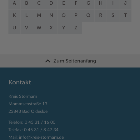
A
B
C
D
E
F
G
H
I
J
K
L
M
N
O
P
Q
R
S
T
U
V
W
X
Y
Z
Zum Seitenanfang
Kontakt
Kreis Stormarn
Mommsenstraße 13
23843 Bad Oldesloe
Telefon: 0 45 31 / 16 00
Telefax: 0 45 31 / 8 47 34
Mail:
info@kreis-stormarn.de