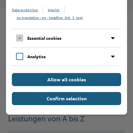
Data protection
Imprint
no translation : en - headline_link_3_text
Schnelleinstieg
Essential cookies
Seite auswählen
Analytics
Online-Services
Allow all cookies
Confirm selection
Formulare
Leistungen von A bis Z