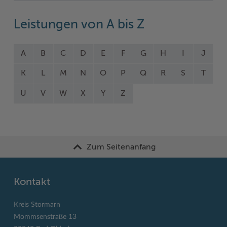
Leistungen von A bis Z
A
B
C
D
E
F
G
H
I
J
K
L
M
N
O
P
Q
R
S
T
U
V
W
X
Y
Z
Zum Seitenanfang
Kontakt
Kreis Stormarn
Mommsenstraße 13