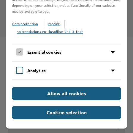
Hinweise zum Haftungsausschluß bei Links zu anderen
depending on your selection, not all functionaliy of our website
Internet-Seiten entnehmen Sie bitte den
may be avaiable to you.
Nutzungsbedingungen
.
Data protection
Imprint
no translation : en - headline_link_3_text
Essential cookies
Schnelleinstieg
Analytics
Seite auswählen
Online-Services
Allow all cookies
Confirm selection
Formulare