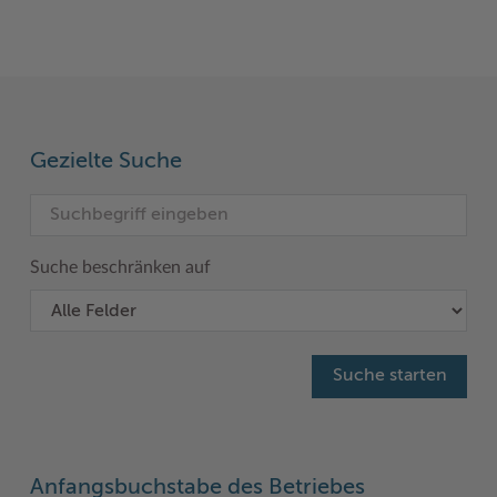
Woche der Seelischen Gesundheit
Zahlen, Daten, Fakten
#MeinStormarn
Karrieretag
Gezielte Suche
Suche beschränken auf
Anfangsbuchstabe des Betriebes