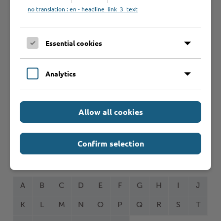
Schnelleinstieg
no translation : en - headline_link_3_text
Seite auswählen
Essential cookies
Online-Services
Analytics
Allow all cookies
Formulare
Confirm selection
Leistungen von A bis Z
A
B
C
D
E
F
G
H
I
J
K
L
M
N
O
P
Q
R
S
T