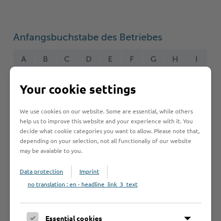
Anfangsbuchstabe des Betriebes
A
B
C
D
E
F
G
H
I
J
K
L
M
N
O
P
Q
R
Your cookie settings
S
T
U
V
W
Y
Z
Ö
2
We use cookies on our website. Some are essential, while others
help us to improve this website and your experience with it. You
decide what cookie categories you want to allow. Please note that,
depending on your selection, not all functionaliy of our website
may be avaiable to you.
Betrieb anmelden
Sie vermissen einen Eintrag in der Liste? Melden Sie
Data protection
Imprint
Ihren Betrieb in 3 einfachen Schritten an.
no translation : en - headline_link_3_text
Betrieb anmelden
Essential cookies