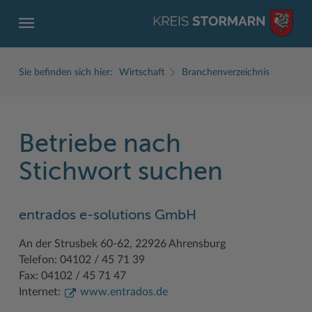
Sie befinden sich hier:
Wirtschaft
Branchenverzeichnis
Betriebe nach
ZURÜCK
ZURÜCK
ZURÜCK
ZURÜCK
ZURÜCK
ZURÜCK
Stichwort suchen
Service
Aktuelles
Der Kreis
Karriere
Wirtschaft
Freizeit und Kultur
entrados e-solutions GmbH
Ämter, Einrichtungen
Amtliche Bekanntmachungen
Fachbereiche
Ausbildung beim Kreis Stormarn
Beruf und Familie im Hansebelt
BahnRadWege
An der Strusbek 60-62, 22926 Ahrensburg
Bürgerportal Stormarn ↗
Ausschreibungen
Interessantes in und aus Stormarn
Der Kreis als Arbeitgeber
Branchenverzeichnis
Frei- und Hallenbäder
Telefon: 04102 / 45 71 39
Führerscheine
Baustellen in Stormarn
Kreis Stormarn Porträt
Ihre Bewerbung
EG-Dienstleistungsrichtlinie (EG-DLRL)
Herrenhäuser
Fax: 04102 / 45 71 47
Internet:
www.entrados.de
Formulare & Dokumente
Bildungskommune
Kreiskarte
Initiativbewerbungen Verwaltung
Handwerk für nachhaltiges Wirtschaften
Kultur