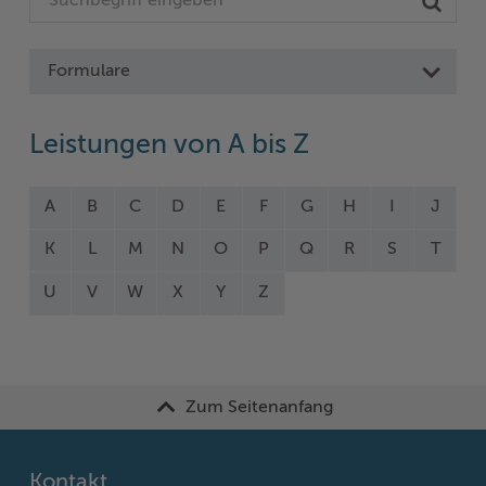
Formulare
Leistungen von A bis Z
A
B
C
D
E
F
G
H
I
J
K
L
M
N
O
P
Q
R
S
T
U
V
W
X
Y
Z
Zum Seitenanfang
Kontakt