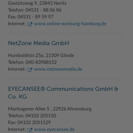
Gestütsweg 9, 23843 Neritz
Telefon: 04531 - 88 06 86
Woche der Seelischen Gesundheit
Zahlen, Daten, Fakten
Fax: 04531 - 89 59 97
#MeinStormarn
Internet:
www.online-werbung-hamburg.de
Karrieretag
NetZone Media GmbH
Humboldtstr.25a, 21509 Glinde
Telefon: 040-83988152
Internet:
www.netzonemedia.de
EYECANSEE® Communications GmbH &
Co. KG
Manhagener Allee 5 , 22926 Ahrensburg
Telefon: 04102 205150
Fax: 04102 2051529
Internet:
www.eyecansee.de