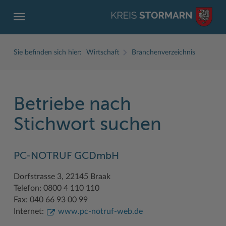
Sie befinden sich hier:
Wirtschaft
Branchenverzeichnis
Betriebe nach
ZURÜCK
ZURÜCK
ZURÜCK
ZURÜCK
ZURÜCK
ZURÜCK
Stichwort suchen
Service
Aktuelles
Der Kreis
Karriere
Wirtschaft
Freizeit und Kultur
PC-NOTRUF GCDmbH
Ämter, Einrichtungen
Amtliche Bekanntmachungen
Fachbereiche
Ausbildung beim Kreis Stormarn
Beruf und Familie im Hansebelt
BahnRadWege
Dorfstrasse 3, 22145 Braak
Bürgerportal Stormarn ↗
Ausschreibungen
Interessantes in und aus Stormarn
Der Kreis als Arbeitgeber
Branchenverzeichnis
Frei- und Hallenbäder
Telefon: 0800 4 110 110
Führerscheine
Baustellen in Stormarn
Kreis Stormarn Porträt
Ihre Bewerbung
EG-Dienstleistungsrichtlinie (EG-DLRL)
Herrenhäuser
Fax: 040 66 93 00 99
Internet:
www.pc-notruf-web.de
Formulare & Dokumente
Bildungskommune
Kreiskarte
Initiativbewerbungen Verwaltung
Handwerk für nachhaltiges Wirtschaften
Kultur