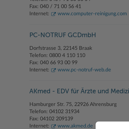
Fax: 040 / 71 00 56 41
Internet:
www.computer-reinigung.com
PC-NOTRUF GCDmbH
Dorfstrasse 3, 22145 Braak
Telefon: 0800 4 110 110
Fax: 040 66 93 00 99
Internet:
www.pc-notruf-web.de
AKmed - EDV für Ärzte und Mediz
Hamburger Str. 75, 22926 Ahrensburg
Telefon: 04102 31934
Fax: 04102 209139
Internet:
www.akmed.de