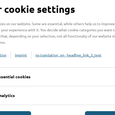
S
 cookie settings
es on our website. Some are essential, while others help us to improve
 your experience with it. You decide what cookie categories you want t
H
that, depending on your selection, not all functionaliy of our website 
you.
H
z
tion
Imprint
no translation : en - headline_link_3_text
b
ssential cookies
nalytics
Online-Services
L