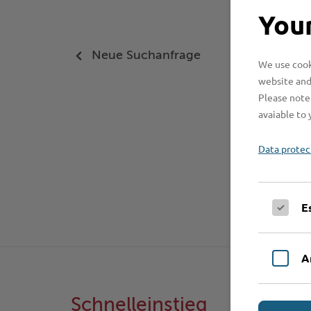
Your
Neue Suchanfrage
We use cooki
website and
Please note 
avaiable to 
Data protec
E
A
Schnelleinstieg