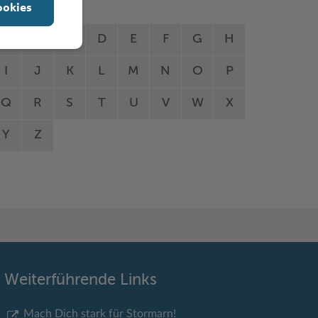
ookies
A
B
C
D
E
F
G
H
I
J
K
L
M
N
O
P
Q
R
S
T
U
V
W
X
Y
Z
Weiterführende Links
Mach Dich stark für Stormarn!