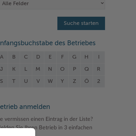
nfangsbuchstabe des Betriebes
A
B
C
D
E
F
G
H
I
J
K
L
M
N
O
P
Q
R
S
T
U
V
W
Y
Z
Ö
2
etrieb anmelden
ie vermissen einen Eintrag in der Liste?
elden Sie Ihren Betrieb in 3 einfachen