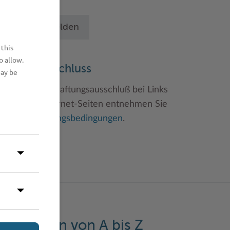
chritten an.
Betrieb anmelden
 this
o allow.
aftungsauschluss
may be
inweise zum Haftungsausschluß bei Links
u anderen Internet-Seiten entnehmen Sie
itte den
Nutzungsbedingungen
.
eistungen von A bis Z