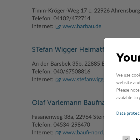
Timm-Kröger-Weg 17 c, 22926 Ahrensburg
Telefon: 04102/472714
Internet:
www.harbau.de
STefan Wigger Heimatfotograf St
Your
An der Barsbek 35b, 22885 Barsbüttel
Telefon: 040/67508816
We use cooki
Internet:
www.stefanwigger.fotograf.de
website and
Please note 
avaiable to 
Olaf Varlemann Baufnanzierunsg
Data protec
Fasanenweg 38a, 22964 Steinburg
Telefon: 04534-298470
Internet:
www.baufi-nord.de
E