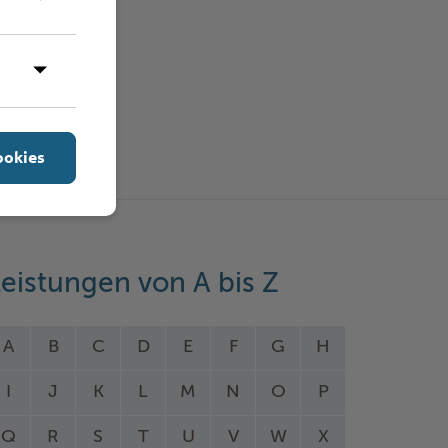
ookies
eistungen von A bis Z
A
B
C
D
E
F
G
H
I
J
K
L
M
N
O
P
Q
R
S
T
U
V
W
X