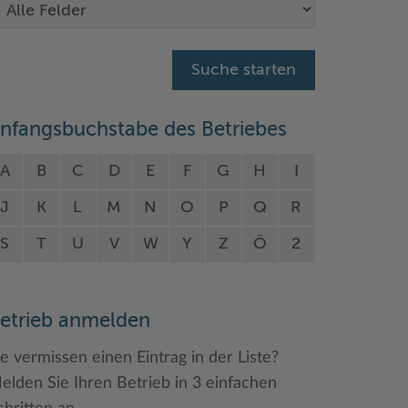
nfangsbuchstabe des Betriebes
A
B
C
D
E
F
G
H
I
J
K
L
M
N
O
P
Q
R
S
T
U
V
W
Y
Z
Ö
2
etrieb anmelden
ie vermissen einen Eintrag in der Liste?
elden Sie Ihren Betrieb in 3 einfachen