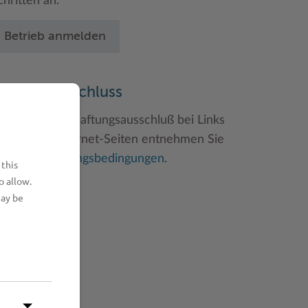
chritten an.
Betrieb anmelden
aftungsauschluss
inweise zum Haftungsausschluß bei Links
u anderen Internet-Seiten entnehmen Sie
itte den
Nutzungsbedingungen
.
 this
o allow.
may be