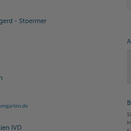
gerd - Stoermer
A
n
B
umgarten.de
S
M
ien IVD