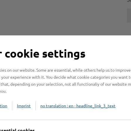
S
H
ormarn
 cookie settings
H
z
b
es on our website. Some are essential, while others help us to improve
 your experience with it. You decide what cookie categories you want t
that, depending on your selection, not all functionaliy of our website 
you.
beratung
tion
Imprint
no translation : en - headline_link_3_text
ssential cookies