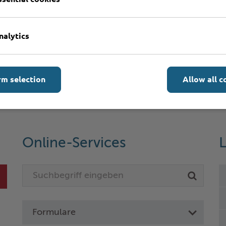
nalytics
rm selection
Allow all c
Online-Services
L
Formulare