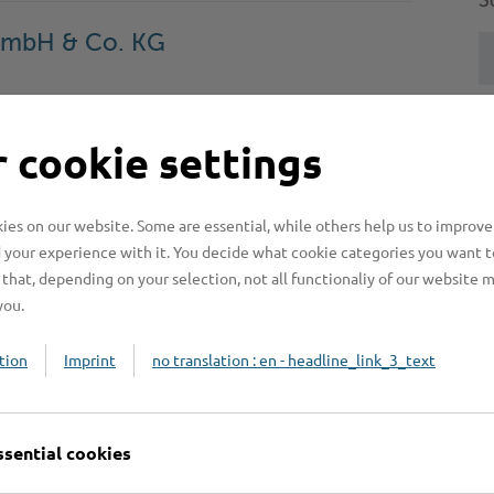
S
mbH & Co. KG
 cookie settings
H
H
z
es on our website. Some are essential, while others help us to improve
 your experience with it. You decide what cookie categories you want t
b
that, depending on your selection, not all functionaliy of our website 
you.
tion
Imprint
no translation : en - headline_link_3_text
ssential cookies