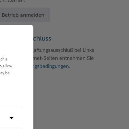
chritten an.
Betrieb anmelden
aftungsauschluss
inweise zum Haftungsausschluß bei Links
u anderen Internet-Seiten entnehmen Sie
 this
o allow.
itte den
Nutzungsbedingungen
.
may be