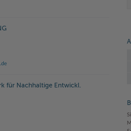
NG
A
.de
k für Nachhaltige Entwickl.
B
S
M