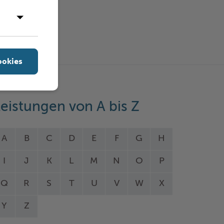
ookies
eistungen von A bis Z
A
B
C
D
E
F
G
H
I
J
K
L
M
N
O
P
Q
R
S
T
U
V
W
X
Y
Z