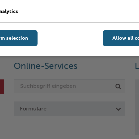
nalytics
rm selection
Allow all c
Online-Services
L
Formulare