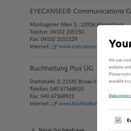
EYECANSEE® Communications G
Manhagener Allee 5 , 22926 Ahrensburg
Telefon: 04102 205150
Your
Fax: 04102 2051529
Internet:
www.eyecansee.de
We use cooki
website and
Buchhaltung Plus UG
Please note 
avaiable to 
Dorfstraße 3, 22145 Braak/Hamburg
Telefon: 040 67568920
Data protec
Fax: 040 67568921
Internet:
www.buchhaltung-plus.de
E
Neue Suchanfrage