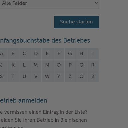
nfangsbuchstabe des Betriebes
A
B
C
D
E
F
G
H
I
J
K
L
M
N
O
P
Q
R
S
T
U
V
W
Y
Z
Ö
2
etrieb anmelden
ie vermissen einen Eintrag in der Liste?
elden Sie Ihren Betrieb in 3 einfachen