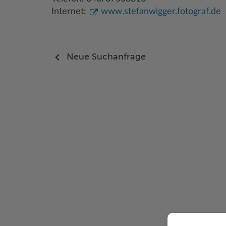
Internet:
www.stefanwigger.fotograf.de
Neue Suchanfrage