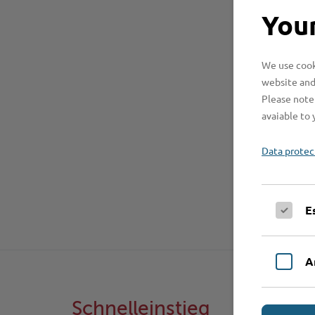
Your
We use cooki
website and
Please note 
avaiable to 
Data protec
E
A
Schnelleinstieg