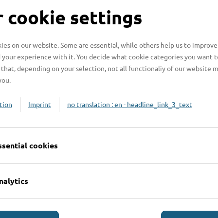
S
 cookie settings
es on our website. Some are essential, while others help us to improve
 your experience with it. You decide what cookie categories you want t
H
that, depending on your selection, not all functionaliy of our website 
you.
H
z
tion
Imprint
no translation : en - headline_link_3_text
b
ssential cookies
nalytics
Online-Services
L