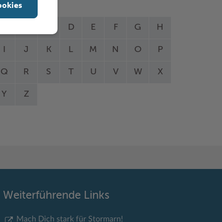
ookies
A
B
C
D
E
F
G
H
I
J
K
L
M
N
O
P
Q
R
S
T
U
V
W
X
Y
Z
Weiterführende Links
Mach Dich stark für Stormarn!