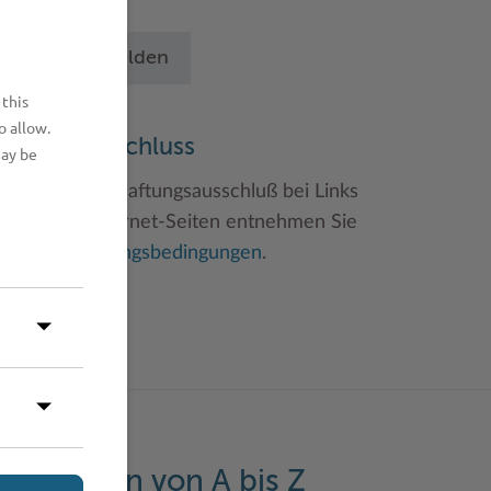
chritten an.
Betrieb anmelden
 this
o allow.
aftungsauschluss
may be
inweise zum Haftungsausschluß bei Links
u anderen Internet-Seiten entnehmen Sie
itte den
Nutzungsbedingungen
.
eistungen von A bis Z