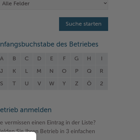
nfangsbuchstabe des Betriebes
A
B
C
D
E
F
G
H
I
J
K
L
M
N
O
P
Q
R
S
T
U
V
W
Y
Z
Ö
2
etrieb anmelden
ie vermissen einen Eintrag in der Liste?
elden Sie Ihren Betrieb in 3 einfachen