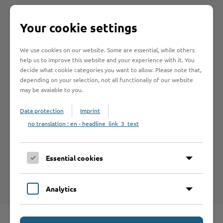
Your cookie settings
Betrieb anmelden
Sie vermissen einen Eintrag in der Liste? Melden Sie
We use cookies on our website. Some are essential, while others
help us to improve this website and your experience with it. You
Ihren Betrieb in 3 einfachen Schritten an.
decide what cookie categories you want to allow. Please note that,
depending on your selection, not all functionaliy of our website
Betrieb anmelden
may be avaiable to you.
Data protection
Imprint
no translation : en - headline_link_3_text
Haftungsauschluss
Hinweise zum Haftungsausschluß bei Links zu anderen
Essential cookies
Internet-Seiten entnehmen Sie bitte den
Nutzungsbedingungen
.
Analytics