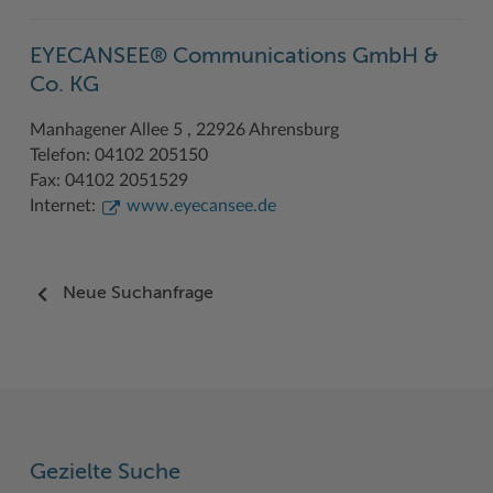
Woche der Seelischen Gesundheit
Zahlen, Daten, Fakten
EYECANSEE® Communications GmbH &
#MeinStormarn
Co. KG
Karrieretag
Manhagener Allee 5 , 22926 Ahrensburg
Telefon: 04102 205150
Fax: 04102 2051529
Internet:
www.eyecansee.de
Neue Suchanfrage
Gezielte Suche