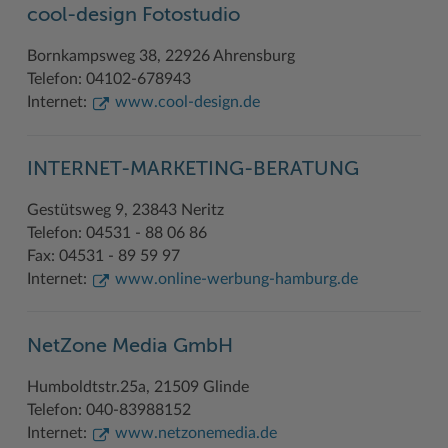
cool-design Fotostudio
Geodatenportale (Kreiskarte)
Fotoarchiv
Kreispräsident
Offene Stellen
Klimaschutz beim Kreis Stormarn
Kulturelle Einrichtungen
Bornkampsweg 38, 22926 Ahrensburg
Kfz-Zulassung
Hitzeschutz
Kreistag und Ausschüsse
Praktika und FSJ
Projekt e-Gewerbe
Museen
Telefon: 04102-678943
Kontakt / Öffnungszeiten
Klimaanpassungskonzept
Kreistag Sitzungskalender
Weiterbildung beim Kreis Stormarn
Stormarner Bündnis für bezahlbares Wohnen
Naturschutzgebiete
Internet:
www.cool-design.de
Lebenslagen
Kreistag Sitzungskalender
Kreisverwaltung
Wen wir suchen
Wirtschafts- und Aufbaugesellschaft Stormarn
Radwandern
INTERNET-MARKETING-BERATUNG
Leistungen
Lokales Wetter
Landrat
Zahlen, Daten, Fakten
Storchenhorste
Gestütsweg 9, 23843 Neritz
Lexikon
Newsletter
Sonderbereiche
Lieblingsplätze in der Metropolregion
Telefon: 04531 - 88 06 86
Publikationen
Pressemeldungen
Stabsbereiche
Termine und Veranstaltungen
Fax: 04531 - 89 59 97
Internet:
www.online-werbung-hamburg.de
Wo Sie uns finden
Social Media
Städte und Gemeinden
Tourismus
Wunsch-Kennzeichen ↗
Stellenangebote
Wahlen im Kreis
Umlandscout Hamburg
NetZone Media GmbH
Zuständigkeitsfinder SH ↗
Stormarninfo
Wappen und Geschichte
Vereine und Gruppen
Humboldtstr.25a, 21509 Glinde
Termine
Wappenrolle
Wälder und Moore
Telefon: 040-83988152
Internet:
www.netzonemedia.de
Ukrainehilfe
Was ist ein Kreis?