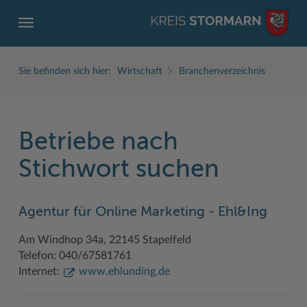
Sie befinden sich hier:
Wirtschaft
Branchenverzeichnis
Betriebe nach
ZURÜCK
ZURÜCK
ZURÜCK
ZURÜCK
ZURÜCK
ZURÜCK
Stichwort suchen
Service
Aktuelles
Der Kreis
Karriere
Wirtschaft
Freizeit und Kultur
Agentur für Online Marketing - Ehl&Ing
Ämter, Einrichtungen
Amtliche Bekanntmachungen
Fachbereiche
Ausbildung beim Kreis Stormarn
Beruf und Familie im Hansebelt
BahnRadWege
Am Windhop 34a, 22145 Stapelfeld
Bürgerportal Stormarn ↗
Ausschreibungen
Interessantes in und aus Stormarn
Der Kreis als Arbeitgeber
Branchenverzeichnis
Frei- und Hallenbäder
Telefon: 040/67581761
Führerscheine
Baustellen in Stormarn
Kreis Stormarn Porträt
Ihre Bewerbung
EG-Dienstleistungsrichtlinie (EG-DLRL)
Herrenhäuser
Internet:
www.ehlunding.de
Formulare & Dokumente
Bildungskommune
Kreiskarte
Initiativbewerbungen Verwaltung
Handwerk für nachhaltiges Wirtschaften
Kultur