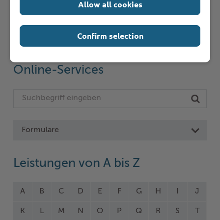
Allow all cookies
Schnelleinstieg
Confirm selection
Seite auswählen
Online-Services
Formulare
Leistungen von A bis Z
A
B
C
D
E
F
G
H
I
J
K
L
M
N
O
P
Q
R
S
T