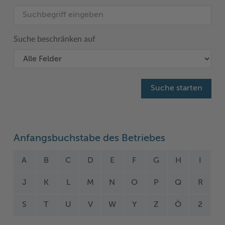
Suche beschränken auf
Anfangsbuchstabe des Betriebes
A
B
C
D
E
F
G
H
I
J
K
L
M
N
O
P
Q
R
S
T
U
V
W
Y
Z
Ö
2