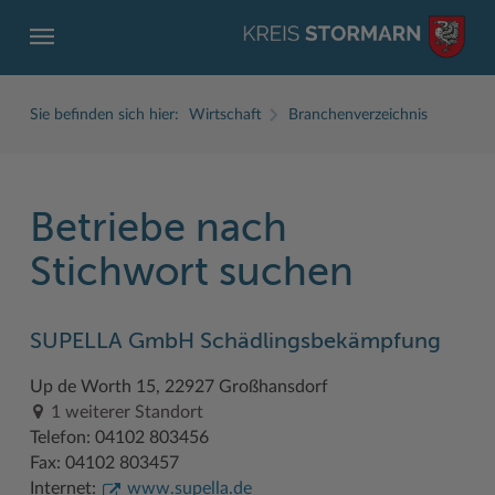
Sie befinden sich hier:
Wirtschaft
Branchenverzeichnis
Betriebe nach
ZURÜCK
ZURÜCK
ZURÜCK
ZURÜCK
ZURÜCK
ZURÜCK
Stichwort suchen
Service
Aktuelles
Der Kreis
Karriere
Wirtschaft
Freizeit und Kultur
SUPELLA GmbH Schädlingsbekämpfung
Ämter, Einrichtungen
Amtliche Bekanntmachungen
Fachbereiche
Ausbildung beim Kreis Stormarn
Beruf und Familie im Hansebelt
BahnRadWege
Up de Worth 15, 22927 Großhansdorf
Bürgerportal Stormarn ↗
Ausschreibungen
Interessantes in und aus Stormarn
Der Kreis als Arbeitgeber
Branchenverzeichnis
Frei- und Hallenbäder
1 weiterer Standort
Führerscheine
Baustellen in Stormarn
Kreis Stormarn Porträt
Ihre Bewerbung
EG-Dienstleistungsrichtlinie (EG-DLRL)
Herrenhäuser
Telefon: 04102 803456
Fax: 04102 803457
Formulare & Dokumente
Bildungskommune
Kreiskarte
Initiativbewerbungen Verwaltung
Handwerk für nachhaltiges Wirtschaften
Kultur
Internet:
www.supella.de