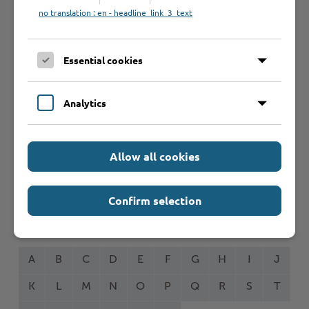
Schnelleinstieg
no translation : en - headline_link_3_text
Seite auswählen
Essential cookies
Online-Services
Analytics
Allow all cookies
Formulare
Confirm selection
Leistungen von A bis Z
A
B
C
D
E
F
G
H
I
J
K
L
M
N
O
P
Q
R
S
T