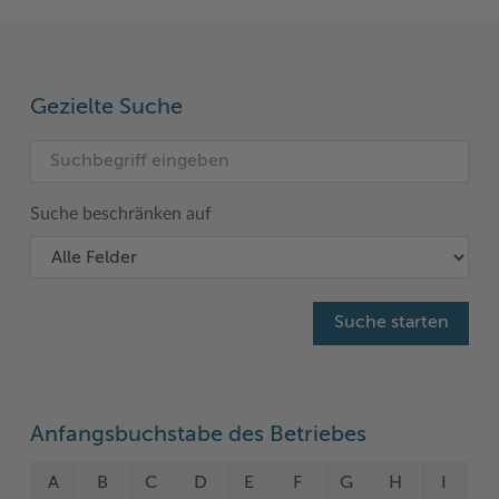
Woche der Seelischen Gesundheit
Zahlen, Daten, Fakten
#MeinStormarn
Gezielte Suche
Karrieretag
Suche beschränken auf
Anfangsbuchstabe des Betriebes
A
B
C
D
E
F
G
H
I