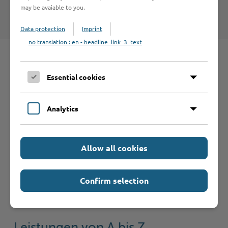
Nutzungsbedingungen
.
may be avaiable to you.
Data protection
Imprint
no translation : en - headline_link_3_text
Schnelleinstieg
Essential cookies
Seite auswählen
Analytics
Online-Services
Allow all cookies
Confirm selection
Formulare