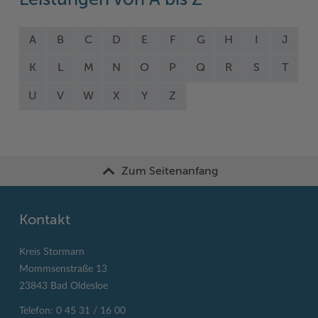
Leistungen von A bis Z
A
B
C
D
E
F
G
H
I
J
K
L
M
N
O
P
Q
R
S
T
U
V
W
X
Y
Z
Zum Seitenanfang
Kontakt
Kreis Stormarn
Mommsenstraße 13
23843 Bad Oldesloe
Telefon: 0 45 31 / 16 00