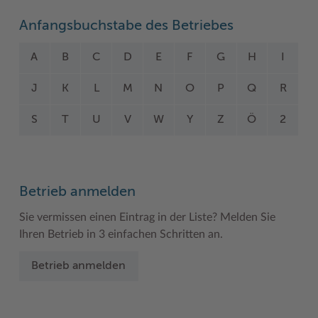
Woche der Seelischen Gesundheit
Zahlen, Daten, Fakten
Anfangsbuchstabe des Betriebes
#MeinStormarn
A
B
C
D
E
F
G
H
I
Karrieretag
J
K
L
M
N
O
P
Q
R
S
T
U
V
W
Y
Z
Ö
2
Betrieb anmelden
Sie vermissen einen Eintrag in der Liste? Melden Sie
Ihren Betrieb in 3 einfachen Schritten an.
Betrieb anmelden