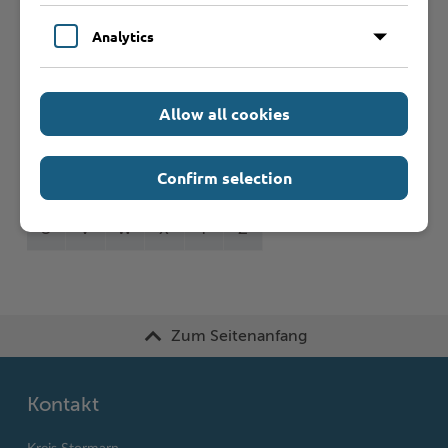
Formulare
Analytics
Leistungen von A bis Z
Allow all cookies
A
B
C
D
E
F
G
H
I
J
Confirm selection
K
L
M
N
O
P
Q
R
S
T
U
V
W
X
Y
Z
Zum Seitenanfang
Kontakt