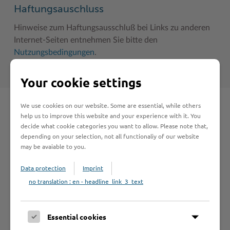
Haftungsauschluss
Hinweise zum Haftungsausschluß bei Links zu anderen
Internet-Seiten entnehmen Sie bitte den
Nutzungsbedingungen
.
Your cookie settings
We use cookies on our website. Some are essential, while others
Schnelleinstieg
help us to improve this website and your experience with it. You
decide what cookie categories you want to allow. Please note that,
depending on your selection, not all functionaliy of our website
Seite auswählen
may be avaiable to you.
Data protection
Imprint
Online-Services
no translation : en - headline_link_3_text
Essential cookies