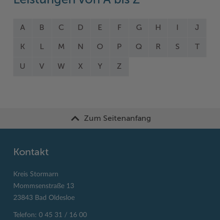
Leistungen von A bis Z
A
B
C
D
E
F
G
H
I
J
K
L
M
N
O
P
Q
R
S
T
U
V
W
X
Y
Z
Zum Seitenanfang
Kontakt
Kreis Stormarn
Mommsenstraße 13
23843 Bad Oldesloe
Telefon: 0 45 31 / 16 00