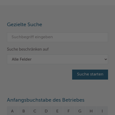
Woche der Seelischen Gesundheit
Zahlen, Daten, Fakten
#MeinStormarn
Gezielte Suche
Karrieretag
Suche beschränken auf
Anfangsbuchstabe des Betriebes
A
B
C
D
E
F
G
H
I