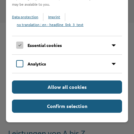
Nutzungsbedingungen
.
may be avaiable to you.
Data protection
Imprint
no translation : en - headline_link_3_text
Schnelleinstieg
Essential cookies
Seite auswählen
Analytics
Online-Services
Allow all cookies
Confirm selection
Formulare