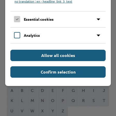
no translation : en - headline_link_3_text
Seite auswählen
Essential cookies
Online-Services
Analytics
Allow all cookies
Formulare
Confirm selection
Leistungen von A bis Z
A
B
C
D
E
F
G
H
I
J
K
L
M
N
O
P
Q
R
S
T
U
V
W
X
Y
Z