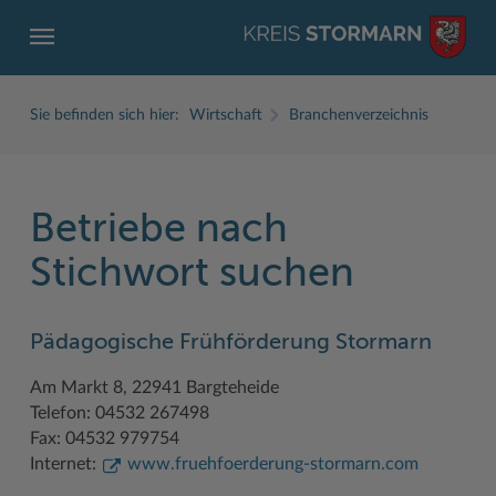
Sie befinden sich hier:
Wirtschaft
Branchenverzeichnis
Betriebe nach
ZURÜCK
ZURÜCK
ZURÜCK
ZURÜCK
ZURÜCK
ZURÜCK
Stichwort suchen
Service
Aktuelles
Der Kreis
Karriere
Wirtschaft
Freizeit und Kultur
Pädagogische Frühförderung Stormarn
Ämter, Einrichtungen
Amtliche Bekanntmachungen
Fachbereiche
Ausbildung beim Kreis Stormarn
Beruf und Familie im Hansebelt
BahnRadWege
Am Markt 8, 22941 Bargteheide
Bürgerportal Stormarn ↗
Ausschreibungen
Interessantes in und aus Stormarn
Der Kreis als Arbeitgeber
Branchenverzeichnis
Frei- und Hallenbäder
Telefon: 04532 267498
Führerscheine
Baustellen in Stormarn
Kreis Stormarn Porträt
Ihre Bewerbung
EG-Dienstleistungsrichtlinie (EG-DLRL)
Herrenhäuser
Fax: 04532 979754
Internet:
www.fruehfoerderung-stormarn.com
Formulare & Dokumente
Bildungskommune
Kreiskarte
Initiativbewerbungen Verwaltung
Handwerk für nachhaltiges Wirtschaften
Kultur