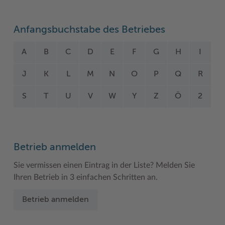
Woche der Seelischen Gesundheit
Zahlen, Daten, Fakten
Anfangsbuchstabe des Betriebes
#MeinStormarn
A
B
C
D
E
F
G
H
I
Karrieretag
J
K
L
M
N
O
P
Q
R
S
T
U
V
W
Y
Z
Ö
2
Betrieb anmelden
Sie vermissen einen Eintrag in der Liste? Melden Sie
Ihren Betrieb in 3 einfachen Schritten an.
Betrieb anmelden