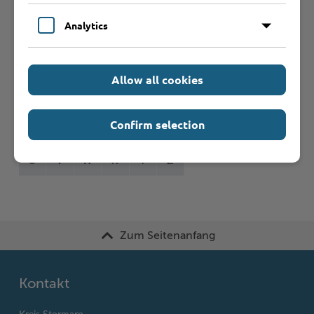
Formulare
Analytics
Leistungen von A bis Z
Allow all cookies
A
B
C
D
E
F
G
H
I
J
Confirm selection
K
L
M
N
O
P
Q
R
S
T
U
V
W
X
Y
Z
Zum Seitenanfang
Kontakt