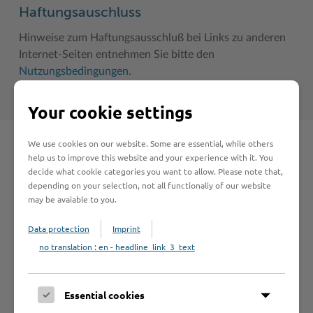
Haftungsauschluss
Hinweise zum Haftungsausschluß bei Links zu anderen
Internet-Seiten entnehmen Sie bitte den
Nutzungsbedingungen
.
Your cookie settings
We use cookies on our website. Some are essential, while others
Schnelleinstieg
help us to improve this website and your experience with it. You
decide what cookie categories you want to allow. Please note that,
depending on your selection, not all functionaliy of our website
Seite auswählen
may be avaiable to you.
Data protection
Imprint
Online-Services
no translation : en - headline_link_3_text
Essential cookies