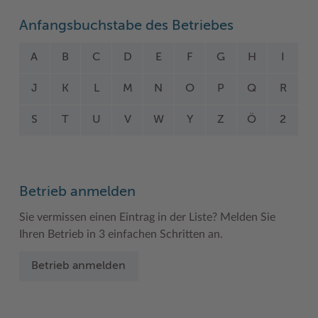
Woche der Seelischen Gesundheit
Zahlen, Daten, Fakten
Anfangsbuchstabe des Betriebes
#MeinStormarn
A
B
C
D
E
F
G
H
I
Karrieretag
J
K
L
M
N
O
P
Q
R
S
T
U
V
W
Y
Z
Ö
2
Betrieb anmelden
Sie vermissen einen Eintrag in der Liste? Melden Sie
Ihren Betrieb in 3 einfachen Schritten an.
Betrieb anmelden