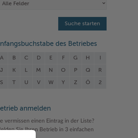
nfangsbuchstabe des Betriebes
A
B
C
D
E
F
G
H
I
J
K
L
M
N
O
P
Q
R
S
T
U
V
W
Y
Z
Ö
2
etrieb anmelden
ie vermissen einen Eintrag in der Liste?
elden Sie Ihren Betrieb in 3 einfachen