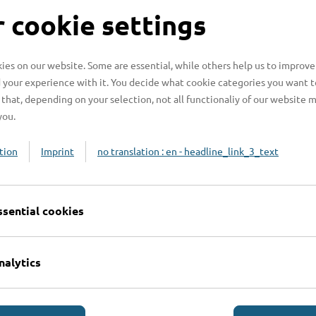
S
 cookie settings
es on our website. Some are essential, while others help us to improve
 your experience with it. You decide what cookie categories you want t
H
that, depending on your selection, not all functionaliy of our website 
you.
H
z
tion
Imprint
no translation : en - headline_link_3_text
b
ssential cookies
nalytics
Online-Services
L