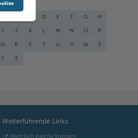
ookies
A
B
C
D
E
F
G
H
I
J
K
L
M
N
O
P
Q
R
S
T
U
V
W
X
Y
Z
Weiterführende Links
Mach Dich stark für Stormarn!