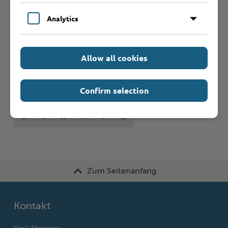
Formulare
Analytics
Leistungen von A bis Z
Allow all cookies
A
B
C
D
E
F
G
H
I
J
Confirm selection
K
L
M
N
O
P
Q
R
S
T
U
V
W
X
Y
Z
Zum Seitenanfang
Kontakt