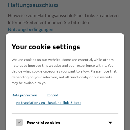
Haftungsauschluss
Hinweise zum Haftungsausschluß bei Links zu anderen
Internet-Seiten entnehmen Sie bitte den
Nutzungsbedingungen
.
Your cookie settings
We use cookies on our website. Some are essential, while others
Schnelleinstieg
help us to improve this website and your experience with it. You
decide what cookie categories you want to allow. Please note that,
depending on your selection, not all functionaliy of our website
Seite auswählen
may be avaiable to you.
Data protection
Imprint
Online-Services
no translation : en - headline_link_3_text
Essential cookies