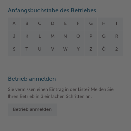
Woche der Seelischen Gesundheit
Zahlen, Daten, Fakten
Anfangsbuchstabe des Betriebes
#MeinStormarn
A
B
C
D
E
F
G
H
I
Karrieretag
J
K
L
M
N
O
P
Q
R
S
T
U
V
W
Y
Z
Ö
2
Betrieb anmelden
Sie vermissen einen Eintrag in der Liste? Melden Sie
Ihren Betrieb in 3 einfachen Schritten an.
Betrieb anmelden