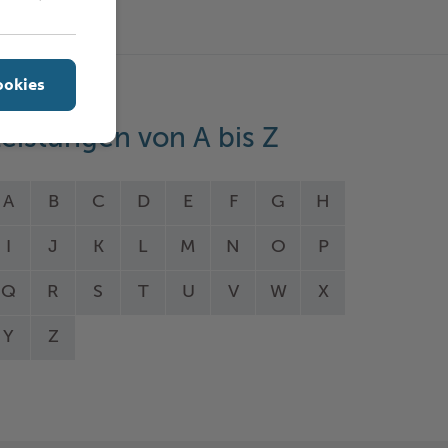
ookies
eistungen von A bis Z
A
B
C
D
E
F
G
H
I
J
K
L
M
N
O
P
Q
R
S
T
U
V
W
X
Y
Z