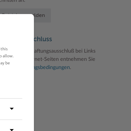
chritten an.
Betrieb anmelden
aftungsauschluss
 this
inweise zum Haftungsausschluß bei Links
o allow.
u anderen Internet-Seiten entnehmen Sie
may be
itte den
Nutzungsbedingungen
.