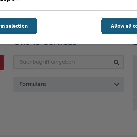
rm selection
Allow all c
Online-Services
L
Formulare