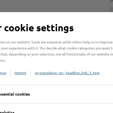
S
 cookie settings
H
es on our website. Some are essential, while others help us to improve
H
 your experience with it. You decide what cookie categories you want t
z
that, depending on your selection, not all functionaliy of our website 
b
you.
tion
Imprint
no translation : en - headline_link_3_text
ssential cookies
nalytics