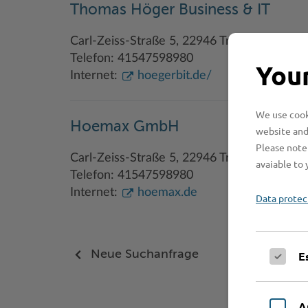
Thomas Höger Business & IT
Carl-Zeiss-Straße 5, 22946 Trittau
Telefon: 41547598980
Your
Internet:
hoegerbit.de/
We use cooki
Hoemax GmbH
website and
Please note 
Carl-Zeiss-Straße 5, 22946 Trittau
avaiable to 
Telefon: 41547598980
Internet:
hoemax.de
Data protec
Neue Suchanfrage
E
A