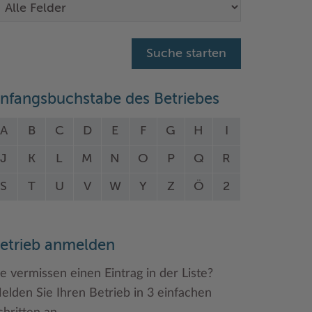
nfangsbuchstabe des Betriebes
A
B
C
D
E
F
G
H
I
J
K
L
M
N
O
P
Q
R
S
T
U
V
W
Y
Z
Ö
2
etrieb anmelden
ie vermissen einen Eintrag in der Liste?
elden Sie Ihren Betrieb in 3 einfachen