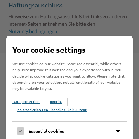
Haftungsauschluss
Hinweise zum Haftungsausschluß bei Links zu anderen
Internet-Seiten entnehmen Sie bitte den
Nutzungsbedingungen
.
Your cookie settings
We use cookies on our website. Some are essential, while others
Schnelleinstieg
help us to improve this website and your experience with it. You
decide what cookie categories you want to allow. Please note that,
depending on your selection, not all functionaliy of our website
Seite auswählen
may be avaiable to you.
Data protection
Imprint
Online-Services
no translation : en - headline_link_3_text
Essential cookies