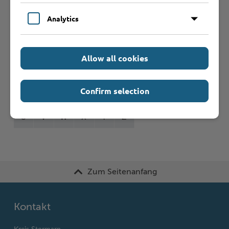
Formulare
Analytics
Leistungen von A bis Z
Allow all cookies
A
B
C
D
E
F
G
H
I
J
Confirm selection
K
L
M
N
O
P
Q
R
S
T
U
V
W
X
Y
Z
Zum Seitenanfang
Kontakt