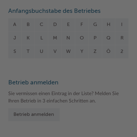
Woche der Seelischen Gesundheit
Zahlen, Daten, Fakten
Anfangsbuchstabe des Betriebes
#MeinStormarn
A
B
C
D
E
F
G
H
I
Karrieretag
J
K
L
M
N
O
P
Q
R
S
T
U
V
W
Y
Z
Ö
2
Betrieb anmelden
Sie vermissen einen Eintrag in der Liste? Melden Sie
Ihren Betrieb in 3 einfachen Schritten an.
Betrieb anmelden